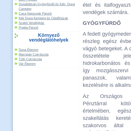
étel és italfogyasz
Dunaföldvári Gyógyfürdő és Kék- Duna
Camping
vendégek számára.
Casa Napsugár Panzió
Kék Duna Kemping és Üdülőházak
GYÓGYFÜRDŐ
Szabó Vendégház
Prajda Panzió
A fedett gyógymeden
Környező
vendéglátóhelyek
részleg egész évbe
vágyó betegeket. A 
Duna Étterem
Marcipán Cukrászda
összetétele je
Tóth Cukrászda
hidrokarbonátos é
Vár Étterem
így mozgásszervi
panaszok, valam
kezelésére is alkalm
Az Országos Egé
Pénztárral köt
értelmében, egész
szakellátás keret
szakorvos által ki