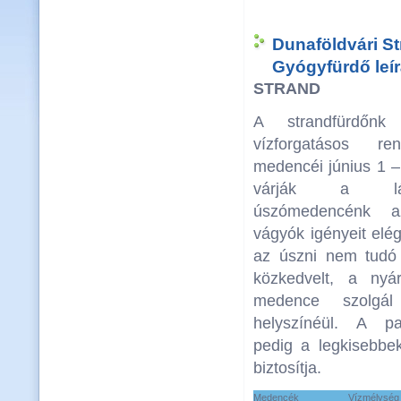
Dunaföldvári St
Gyógyfürdő leír
STRAND
A strandfürdőnk f
vízforgatásos re
medencéi június 1 –
várják a lát
úszómedencénk az
vágyók igényeit elé
az úszni nem tudó
közkedvelt, a ny
medence szolgál
helyszínéül. A p
pedig a legkisebbek
biztosítja.
Medencék
Vízmélység