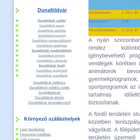
Dunaföldvár
Úszómedence
1, 20-1, 80
Dunaföldvár szállás
Tanmedence
0, 80
Dunaföldvár panzió
Pancsolómedence
0, 15-0, 30
Dunaföldvár üdülőház
Dunaföldvár kemping
A nyári szezonba
Dunaföldvár magánszálláshely
Dunaföldvár vendégház
rendez különb
Dunaföldvár vendéglátóhely
igénybevehető pro
Dunaföldvár étterem
Dunaföldvár cukrászda
vendégek körében 
Dunaföldvár fürdő
animátorok bevo
Dunaföldvár gyógyfürdő
Dunaföldvár strandfürdő
gyermekprogramok, a
Dunaföldvár wellness
sportprogramok az 
Dunaföldvár üdülési csekk
Szolgáltatások
tartalmas időelt
Dunaföldvár térkép
biztosítanak.
Dunaföldvár útvonaltervező
A fürdő területén st
Környező szálláshelyek
közelben teniszpál
vágyókat. A főépüle
Liget Vendégház
Panoráma Üdülőfalu
területén üzemelő 
Zafír Fogadó