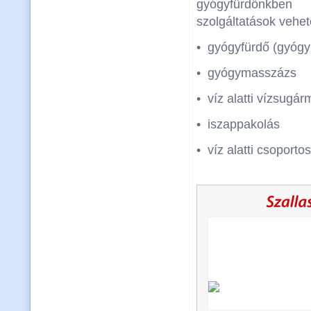
gyógyfürdőnk
szolgáltatások vehet
• gyógyfürdő (gyóg
• gyógymasszázs
• víz alatti vízsugá
• iszappakolás
• víz alatti csoport