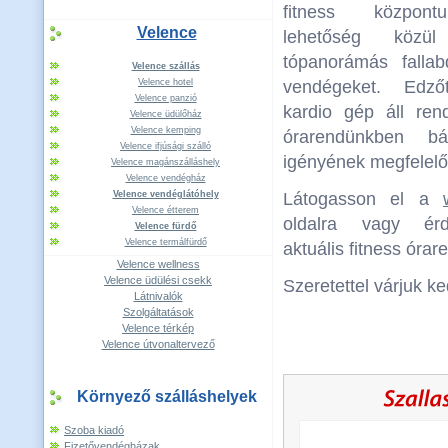
fitness központ
Velence
lehetőség közül
tópanorámás falla
Velence szállás
Velence hotel
vendégeket. Edzőt
Velence panzió
kardio gép áll ren
Velence üdülőház
Velence kemping
órarendünkben bá
Velence ifjúsági szálló
igényének megfelelő 
Velence magánszálláshely
Velence vendégház
Velence vendéglátóhely
Látogasson el a
Velence étterem
oldalra vagy érd
Velence fürdő
Velence termálfürdő
aktuális fitness órar
Velence wellness
Velence üdülési csekk
Szeretettel várjuk k
Látnivalók
Szolgáltatások
Velence térkép
Velence útvonaltervező
Környező szálláshelyek
Szoba kiadó
Fizetővendégházak