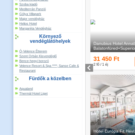
Szoba kiadó
Mediterrán Panzió
Gólya Villapark
Major vendégház
Helios Hotel
Margaréta Vendégház
Környező
vendéglátóhelyek
Ó-Velence Étterem
Szent Orbán Kisvendéglő
Bence-hegyi borozó
Velence Resort & Spa ****; Sanse Cafe &
Restaurant
Fürdők a közelben
Aqualand
Thermál Hotel Liget