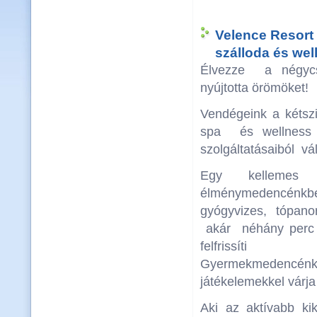
Velence Resort 
szálloda és wel
Élvezze a négycsi
nyújtotta örömöket!
Vendégeink a kéts
spa és wellness 
szolgáltatásaiból vá
Egy kellemes f
élménymedencénkb
gyógyvizes, tópan
akár néhány perc 
felfrissíti 
Gyermekmede
játékelemekkel várja
Aki az aktívabb kik