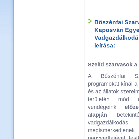
Bőszénfai Szar
Kaposvári Egy
Vadgazdálkodás
leírása:
Szelíd szarvasok a
A Bőszénfai Sz
programokat kínál a
és az állatok szere
területén mód n
vendégeink
előz
alapján
betekint
vadgazdálkodás
megismerkedj
nagyvadfajával, test