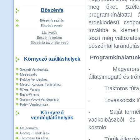
meg őket. Széle
Bőszénfa
programkínálattal
Bőszénfa szállás
érdeklődésű csopor
Bőszénfa panzió
továbbá a kiemelt
Látnivalók
teszi még változat
Bőszénfa térkép
Bőszénfa útvonaltervező
bőszénfai kirándulás
Programkínálatunk
Környező szálláshelyek
- Magyarország
Sasréti Vendégház
Meseszálló
állatsimogató és tró
Keltike Vendégház
Meteor Kulcsos Turistaház
- Traktoros túra
67-es Panzió
Ibafa-Pihenő
- Lovaskocsis tú
Surján Völgyi Vendégváró
Pálék Vendégháza
- Saját termékek
Környező
vendéglátóhelyek
vadkolbászból és 
kóstoló
McDonald's
Görög - Török Ízek
- Túrák étkezés
Tommaso Pizzéria