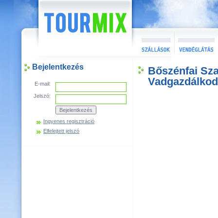
Bejelentkezés
Bőszénfai Sz
Vadgazdálkod
E-mail:
Jelszó:
Ingyenes regisztráció
Elfelejtett jelszó