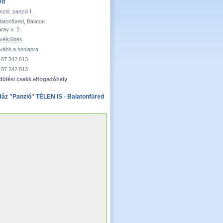
ed
nzió, panzió I.
latonfüred, Balaton
ray u. 2.
vélküldés
vább a honlapra
 87 342 813
 87 342 813
dülési csekk elfogadóhely
áz "Panzió" TÉLEN IS - Balatonfüred