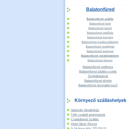
Balatonfüred
Balatonfüred szállás
Balatonfüred hotel
Balatonfüred panzió
Balatonfüred üdülőház
Balatonfüred kemping
Balatonfüred magánszálláshely
Balatonfüred vendégház
Balatonfüred apartman
Balatonfüred vendéglátóhely
Balatonfüred étterem
Balatonfüred wellness
Balatonfüred üdülési csekk
Szolgáltatások
Balatonfüred térkép
Balatonfüred útvonaltervező
Környező szálláshelyek
Vadvirág Vendégház
Tóth családi apartmanok
Családbarát Szállás
Hotel Silver Resort
0-24 Aqua Ház TÉLEN IS