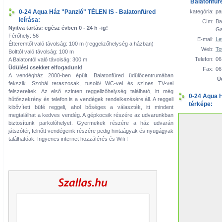
Balatonfür
0-24 Aqua Ház "Panzió" TÉLEN IS - Balatonfüred
kategória:
pa
leírása:
Cím:
Ba
Nyitva tartás: egész évben 0 - 24 h -ig!
Ga
Férőhely: 56
E-mail:
Le
Étteremtől való távolság: 100 m (reggelizőhelység a házban)
Web:
To
Bolttól való távolság: 100 m
Telefon:
06
A Balatontól való távolság: 300 m
Üdülési csekket elfogadunk!
Fax:
06
A vendégház 2000-ben épült, Balatonfüred üdülőcentrumában
Ü
fekszik. Szobái teraszosak, tusoló/ WC-vel és színes TV-vel
felszereltek. Az első szinten reggelizőhelység található, itt még
0-24 Aqua H
hűtőszekrény és telefon is a vendégek rendelkezésére áll. A reggeli
térképe:
kibővített büfé reggeli, ahol bőséges a választék, itt mindent
megtalálhat a kedves vendég. A gépkocsik részére az udvarunkban
biztosítunk parkolóhelyet. Gyermekek részére a ház udvarán
játszótér, felnőtt vendégeink részére pedig hintaágyak és nyugágyak
találhatóak. Ingyenes internet hozzáférés és Wifi !