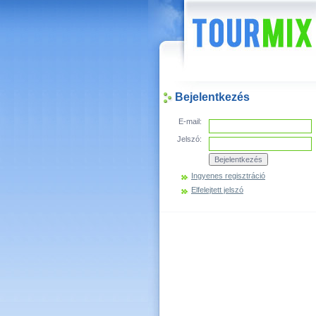
Hírek
Bejelentkezés
E-mail:
Jelszó:
Ingyenes regisztráció
Elfelejtett jelszó