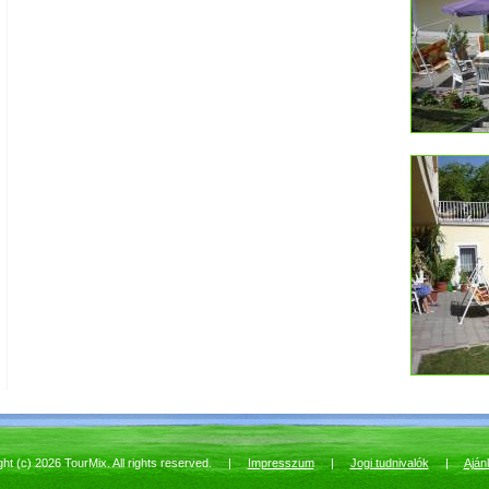
ght (c) 2026 TourMix. All rights reserved. |
Impresszum
|
Jogi tudnivalók
|
Aján