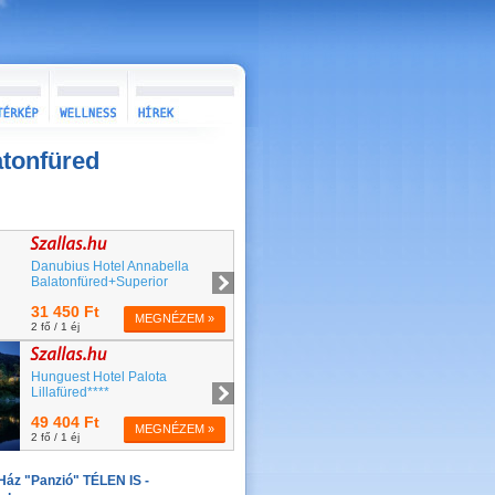
atonfüred
Ház "Panzió" TÉLEN IS -