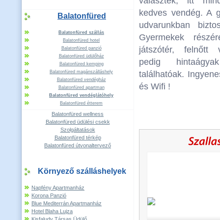
választék, itt mi
kedves vendég. A g
Balatonfüred
udvarunkban biztos
Balatonfüred szállás
Gyermekek részé
Balatonfüred hotel
játszótér, felnőtt
Balatonfüred panzió
Balatonfüred üdülőház
pedig hintaágy
Balatonfüred kemping
Balatonfüred magánszálláshely
találhatóak. Ingyene
Balatonfüred vendégház
és Wifi !
Balatonfüred apartman
Balatonfüred vendéglátóhely
Balatonfüred étterem
Balatonfüred wellness
Balatonfüred üdülési csekk
Szolgáltatások
Balatonfüred térkép
Balatonfüred útvonaltervező
Környező szálláshelyek
Napfény Apartmanház
Korona Panzió
Blue Mediterrán Apartmanház
Hotel Blaha Lujza
Kisfaludy Társas Üdülő