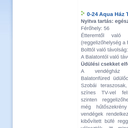
0-24 Aqua Ház T
Nyitva tartás: egész
Férőhely: 56
Étteremtől való
(reggelizőhelység a
Bolttól való távolság
A Balatontól való tá
Üdülési csekket el
A vendégház 2
Balatonfüred üdülő
Szobái teraszosak
színes TV-vel fel
szinten reggelizőhe
még hűtőszekrén
vendégek rendelkez
kibővített büfé reg