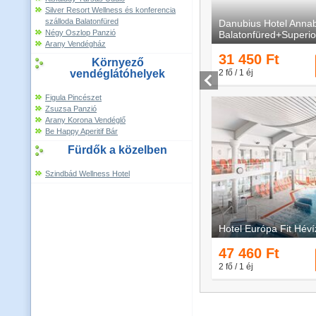
Silver Resort Wellness és konferencia
szálloda Balatonfüred
Négy Oszlop Panzió
Arany Vendégház
Környező
vendéglátóhelyek
Figula Pincészet
Zsuzsa Panzió
Arany Korona Vendéglő
Be Happy Aperitif Bár
Fürdők a közelben
Szindbád Wellness Hotel