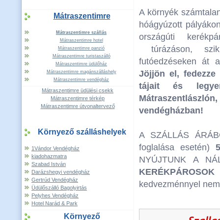
A környék számtalan
Mátraszentimre
hóágyúzott pályákon
Mátraszentimre szállás
országúti kerékpá
Mátraszentimre hotel
túrázáson, szik
Mátraszentimre panzió
Mátraszentimre turistaszálló
futóedzéseken át a
Mátraszentimre üdülőház
Jöjjön el, fedezze
Mátraszentimre magánszálláshely
Mátraszentimre vendégház
tájait és leg
Mátraszentimre üdülési csekk
Mátraszentlász
Mátraszentimre térkép
Mátraszentimre útvonaltervező
vendégházban!
Környező szálláshelyek
A SZÁLLÁS ÁRÁBÓ
foglalása esetén)
1Vándor Vendégház
kiadohazmatra
NYÚJTUNK A NÁ
Szabad István
KERÉKPÁROSOK
Darázshegyi vendégház
Gertrúd Vendégház
kedvezménnyel nem 
Üdülőszálló Bagolyirtás
Pelyhes Vendégház
Hotel Narád & Park
Környező