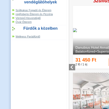
vendéglátóhelyek
Szélkakas Fogadó és Étterem
repRoberto Étterem és Pizzéria
Vöröskő Kisvendéglő
Óvár Étterem
Fürdők a közelben
Wellness Parádfürdő