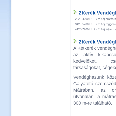
2Kerék Vendégh
2625-4200 HUF
/ fő / éj
ellátás n
3425-5700 HUF
/ fő / éj
reggeliv
4125-7200 HUF
/ fő / éj
félpanzi
2Kerék Vendégh
A Kétkerék vendégh
az aktív kikapcso
kedvelőket, cs
társaságokat, cégeke
Vendégházunk köz
Galyatető szomszéd
Mátrában, az o
útvonalán, a mátras
300 m-re található.