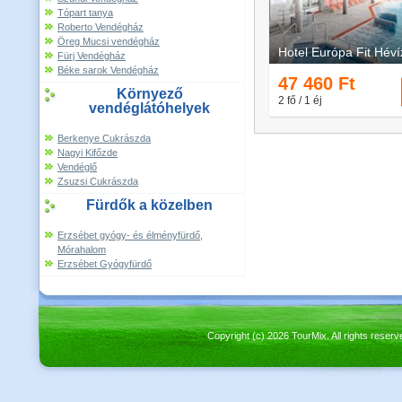
Tópart tanya
Roberto Vendégház
Öreg Mucsi vendégház
Fürj Vendégház
Béke sarok Vendégház
Környező
vendéglátóhelyek
Berkenye Cukrászda
Nagyi Kifőzde
Vendéglő
Zsuzsi Cukrászda
Fürdők a közelben
Erzsébet gyógy- és élményfürdő,
Mórahalom
Erzsébet Gyógyfürdő
Copyright (c) 2026 TourMix. All rights re