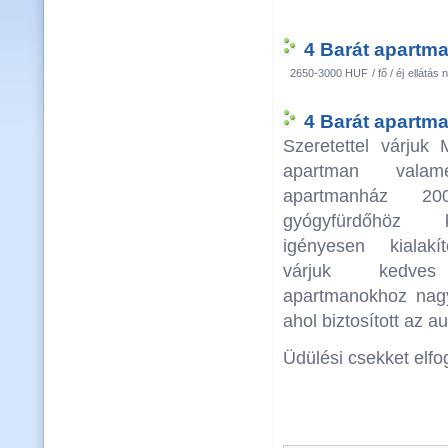
4 Barát apartma
2650-3000 HUF
/ fő / éj
ellátás n
4 Barát apartma
Szeretettel várjuk
apartman valame
apartmanház 2
gyógyfürdőhöz 
igényesen kialakí
várjuk kedves 
apartmanokhoz nagy
ahol biztosított az a
Üdülési csekket elf