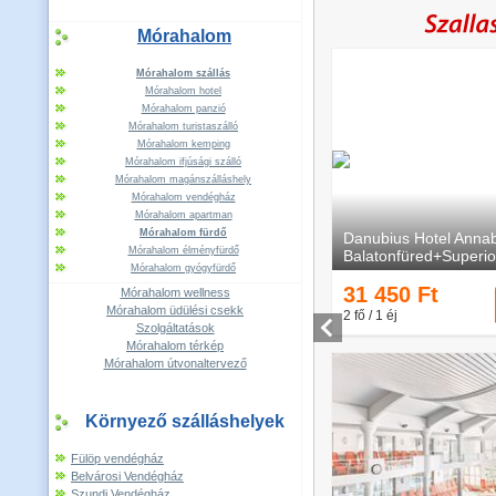
Mórahalom
Mórahalom szállás
Mórahalom hotel
Mórahalom panzió
Mórahalom turistaszálló
Mórahalom kemping
Mórahalom ifjúsági szálló
Mórahalom magánszálláshely
Mórahalom vendégház
Mórahalom apartman
Mórahalom fürdő
Mórahalom élményfürdő
Mórahalom gyógyfürdő
Mórahalom wellness
Mórahalom üdülési csekk
Szolgáltatások
Mórahalom térkép
Mórahalom útvonaltervező
Környező szálláshelyek
Fülöp vendégház
Belvárosi Vendégház
Szundi Vendégház