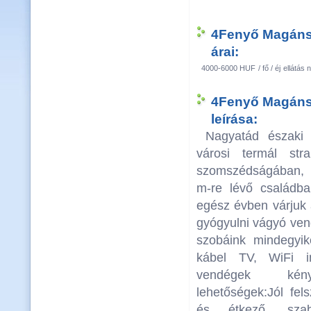
4Fenyő Magáns
árai:
4000-6000 HUF
/ fő / éj
ellátás n
4Fenyő Magáns
leírása:
Nagyatád északi 
városi termál st
szomszédságában, 
m-re lévő családba
egész évben várjuk a
gyógyulni vágyó ven
szobáink mindegyi
kábel TV, WiFi in
vendégek kény
lehetőségek:Jól fel
és étkező, szaba