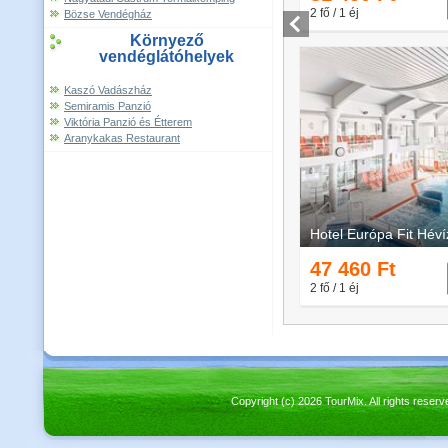
Bözse Vendégház
Környező
vendéglátóhelyek
Kaszó Vadászház
Semiramis Panzió
Viktória Panzió és Étterem
Aranykakas Restaurant
Copyright (c) 2026 TourMix. All rights re