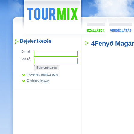
Bejelentkezés
4Fenyő Magán
E-mail:
Jelszó:
Ingyenes regisztráció
Elfelejtett jelszó