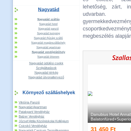
lehetőség, zárt, 
Nagyatád
udvarban. 
Nagyatád szállás
gyermekkedvezmé
Nagyatád hotel
csoportkedvezmén
Nagyatád panzió
Nagyatád kemping
megbeszélés alapj
Nagyatád ifjúsági szálló
Nagyatád magánszálláshely
Nagyatád apartman
Nagyatád vendéglátóhely
Nagyatád étterem
Nagyatád üdülési csekk
Szolgáltatások
Nagyatád térkép
Nagyatád útvonaltervező
Környező szálláshelyek
Viktória Panzió
Nagyatád Apartman
Patakparti Vendégház
Balzer Vendégház
József Attila Középiskolai Kollégium
Csicskó Vendégház
Nagyatádi Castrum Termálkemping