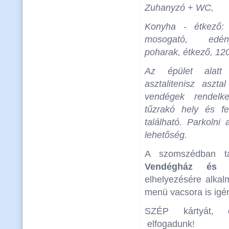
Zuhanyzó + WC,
Konyha - étkező: 
mosogató, edény
poharak, étkező, 12
Az épület alatt
asztalitenisz aszt
vendégek rendelk
tűzrakó hely és fe
található. Parkolni
lehetőség.
A szomszédban t
Vendégház és É
elhelyezésére alkal
menü vacsora is igé
SZÉP kártyát, e
elfogadunk!