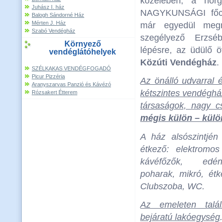
közelében, a horg
Juhász I. ház
NAGYKUNSÁGI főcs
Balogh Sándorné Ház
Mérten J. Ház
már egyedül megm
Szabó Vendégház
szegélyező Erzséb
Környező
lépésre, az üdülő ö
vendéglátóhelyek
Közúti Vendégház
.
SZÉLKAKAS VENDÉGFOGADÓ
Picur Pizzéria
Az önálló udvarral é
Aranyszarvas Panzió és Kávézó
kétszintes vendégház
Rózsakert Étterem
társaságok, nagy c
mégis külön – külö
A ház alsószintjén
étkező: elektromos
kávéfőzők, edén
poharak, mikró, ét
Clubszoba, WC.
Az emeleten talá
bejáratú lakóegység