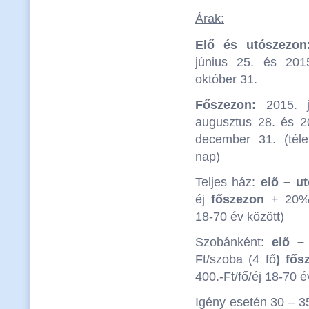
Árak:
Elő és utószezon
június 25. és 201
október 31.
Főszezon:
2015. j
augusztus 28. és 
december 31. (téle
nap)
Teljes ház:
elő – u
éj
főszezon
+ 20% (
18-70 év között)
Szobánként:
elő –
Ft/szoba (4 fő
) fős
400.-Ft/fő/éj 18-70 é
Igény esetén 30 – 3