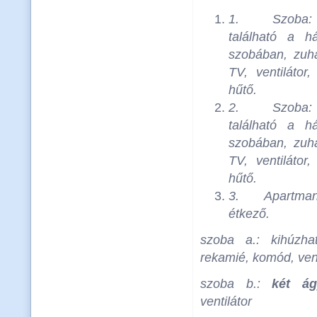
1.
Szoba
található a há
szobában, zuh
TV, ventilátor
hűtő.
2.
Szoba
található a há
szobában, zuh
TV, ventilátor
hűtő.
3.
Apartman
étkező.
szoba a.: kihúzh
rekamié, komód, vent
szoba b.:
két ág
ventilátor