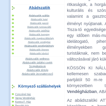
ritkaságok, a horgá
Abádszalók
kulturális és szó
valamint a gasztro
Abádszalók szállás
Abádszalók hotel
élményt nyújtanak.
Abádszalók panzió
Abádszalók turistaszálló
Tisza-tó egyediség
Abádszalók üdülőház
egy időben más-má
Abádszalók kemping
Abádszalók magánszálláshely
idelátogató, pihe
Abádszalók vendégház
Abádszalók vendéglátóhely
élményekben g
Abádszalók étterem
turistáknak, nem b
Abádszalók kávézó
változásával járó kü
Abádszalók wellness
Abádszalók üdülési csekk
Szolgáltatások
KÖSSÖN KI NÁLU
Abádszalók térkép
kellemesen szaba
Abádszalók útvonaltervező
partjától 50 m-re 
környezetben 
Környező szálláshelyek
Vendégházban
, A
Cziczéné ház
Varga Vendégház
Az abádszalóki AT
Kontra F. Ház
Bernáth ház