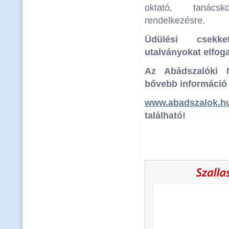
oktató, tanác
rendelkezésre.
Üdülési csekk
utalványokat elfog
Az Abádszalóki N
bővebb információ 
www.abadszalok.h
található!