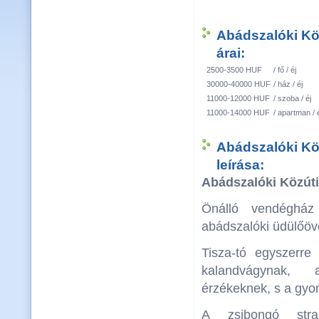
Abádszalóki K
árai:
2500-3500 HUF
/ fő / éj
30000-40000 HUF
/ ház / éj
11000-12000 HUF
/ szoba / éj
11000-14000 HUF
/ apartman / 
Abádszalóki K
leírása:
Abádszalóki Közút
Önálló vendégház
abádszalóki üdülőöv
Tisza-tó egyszerr
kalandvágynak
érzékeknek, s a gyo
A zsibongó stra