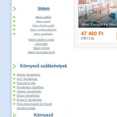
Velem
Velem szállás
Velem panzió
Velem ifjúsági szálló
Velem magánszálláshely
Velem vendégház
Velem üdülési csekk
Látnivalók
Velem térkép
Velem útvonaltervező
Környező szálláshelyek
Molnár Vendégház
Kern Vendégház
Panoráma Villa
Novákfalva Üdülőfalu
Virágos Vendégház
Kővári Vendégház
M and S Vendégház
Petra Apartmanok és Fizető
Vendégszobák
Környező