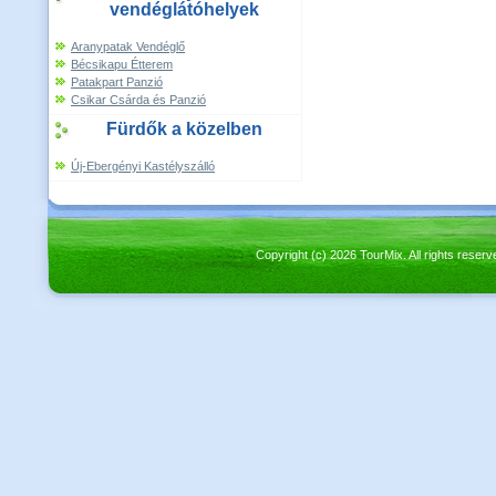
vendéglátóhelyek
Aranypatak Vendéglő
Bécsikapu Étterem
Patakpart Panzió
Csikar Csárda és Panzió
Fürdők a közelben
Új-Ebergényi Kastélyszálló
Copyright (c) 2026 TourMix. All rights re