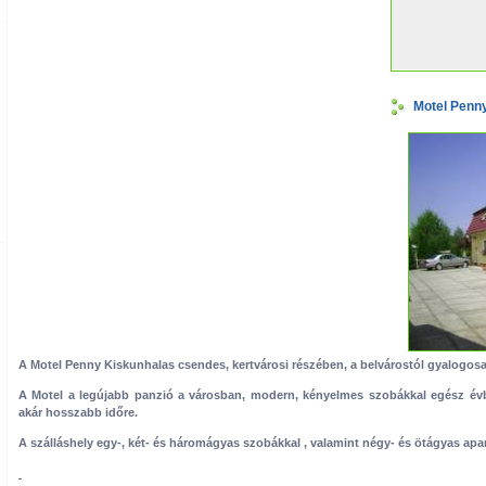
Motel Penny
A Motel Penny Kiskunhalas csendes, kertvárosi részében, a belvárostól gyalogosan
A Motel a legújabb panzió a városban, modern, kényelmes szobákkal egész évbe
akár hosszabb időre.
A szálláshely egy-, két- és háromágyas szobákkal , valamint négy- és ötágyas apa