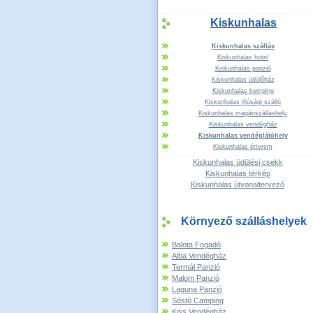
Kiskunhalas
Kiskunhalas szállás
Kiskunhalas hotel
Kiskunhalas panzió
Kiskunhalas üdülőház
Kiskunhalas kemping
Kiskunhalas ifjúsági szálló
Kiskunhalas magánszálláshely
Kiskunhalas vendégház
Kiskunhalas vendéglátóhely
Kiskunhalas étterem
Kiskunhalas üdülési csekk
Kiskunhalas térkép
Kiskunhalas útvonaltervező
Környező szálláshelyek
Balota Fogadó
Alba Vendégház
Termál Panzió
Malom Panzió
Laguna Panzió
Sóstó Camping
Kiss Vendégház