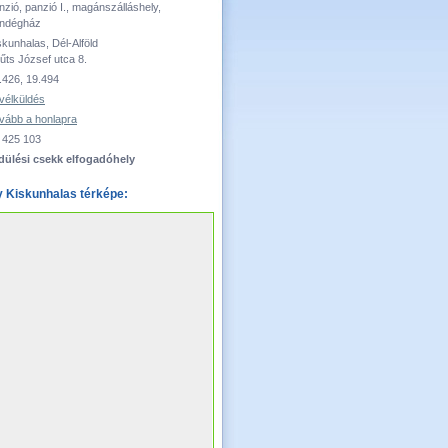
nzió, panzió I., magánszálláshely,
ndégház
skunhalas, Dél-Alföld
űts József utca 8.
.426, 19.494
vélküldés
vább a honlapra
 425 103
dülési csekk elfogadóhely
y Kiskunhalas térképe: