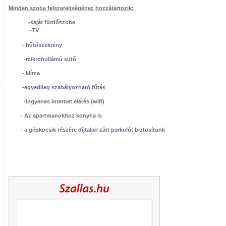
Minden szoba felszereltségéhez hozzátartozik:
-saját fürdőszoba
-TV
- hűtőszekrény
-mikrohullámú sütő
- klíma
-egyedileg szabályozható fűtés
-ingyenes internet elérés (wifi)
- Az apartmanokhoz konyha is
- a gépkocsik részére díjtalan zárt parkolót biztosítunk