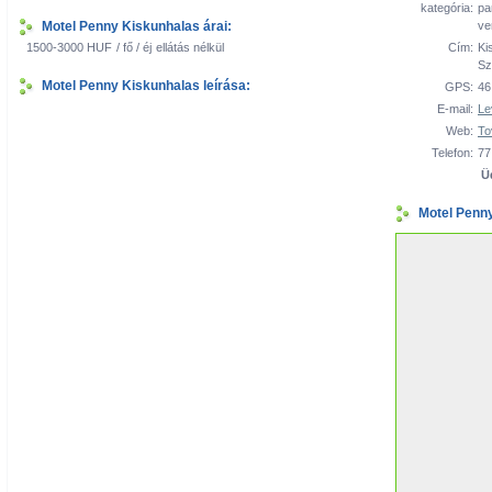
kategória:
pa
Motel Penny Kiskunhalas árai:
ve
1500-3000 HUF
/ fő / éj
ellátás nélkül
Cím:
Ki
Sz
Motel Penny Kiskunhalas leírása:
GPS:
46
E-mail:
Le
Web:
To
Telefon:
77
Ü
Motel Penn