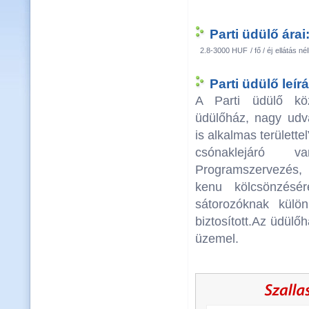
Parti üdülő árai
2.8-3000 HUF
/ fő / éj
ellátás nél
Parti üdülő leír
A Parti üdülő kö
üdülőház, nagy udva
is alkalmas területte
csónaklejáró
Programszervezés,
kenu kölcsönzésé
sátorozóknak külö
biztosított.Az üdülőh
üzemel.