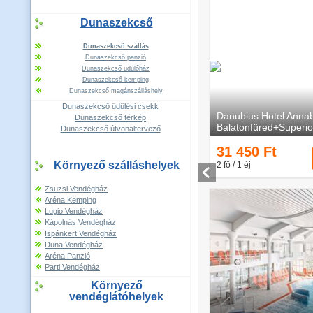
Dunaszekcső
Dunaszekcső szállás
Dunaszekcső panzió
Dunaszekcső üdülőház
Dunaszekcső kemping
Dunaszekcső magánszálláshely
Dunaszekcső üdülési csekk
Dunaszekcső térkép
Dunaszekcső útvonaltervező
Környező szálláshelyek
Zsuzsi Vendégház
Aréna Kemping
Lugio Vendégház
Kápolnás Vendégház
Ispánkert Vendégház
Duna Vendégház
Aréna Panzió
Parti Vendégház
Környező
vendéglátóhelyek