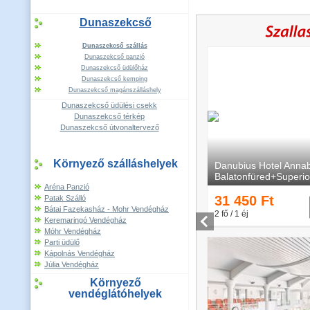
Dunaszekcső
Dunaszekcső szállás
Dunaszekcső panzió
Dunaszekcső üdülőház
Dunaszekcső kemping
Dunaszekcső magánszálláshely
Dunaszekcső üdülési csekk
Dunaszekcső térkép
Dunaszekcső útvonaltervező
Környező szálláshelyek
Aréna Panzió
Patak Szálló
Bátai Fazekasház - Mohr Vendégház
Keremaringó Vendégház
Móhr Vendégház
Parti üdülő
Kápolnás Vendégház
Júlia Vendégház
Környező
vendéglátóhelyek