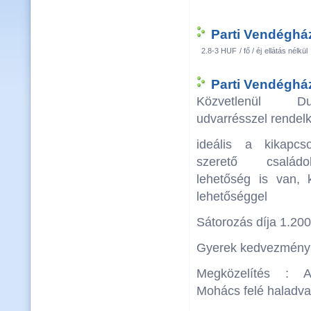
Parti Vendégház
2.8-3 HUF
/ fő / éj
ellátás nélkül
Parti Vendégház
Közvetlenül Du
udvarrésszel rende
ideális a kikapcs
szerető családo
lehetőség is van, k
lehetőséggel
Sátorozás díja 1.200.
Gyerek kedvezmény:
Megközelítés : A
Mohács felé haladva 