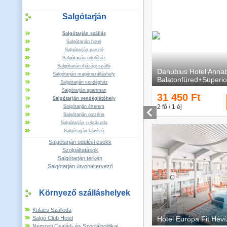
Salgótarján
Salgótarján szállás
Salgótarján hotel
Salgótarján panzió
Salgótarján üdülőház
Salgótarján ifjúsági szálló
Salgótarján magánszálláshely
Salgótarján vendégház
Salgótarján apartman
Salgótarján vendéglátóhely
Salgótarján étterem
Salgótarján pizzéria
Salgótarján cukrászda
Salgótarján kávézó
Salgótarján üdülési csekk
Szolgáltatások
Salgótarján térkép
Salgótarján útvonaltervező
Környező szálláshelyek
Kulacs Szálloda
Salgó Club Hotel
Nemzeti Család- és Szociálpolitikai