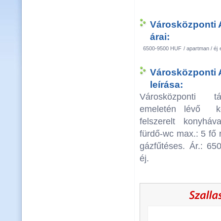
Városközponti 
árai:
6500-9500 HUF
/ apartman / éj
Városközponti 
leírása:
Városközponti t
emeletén lévő ké
felszerelt konyháv
fürdő-wc max.: 5 fő 
gázfűtéses. Ár.: 65
éj.