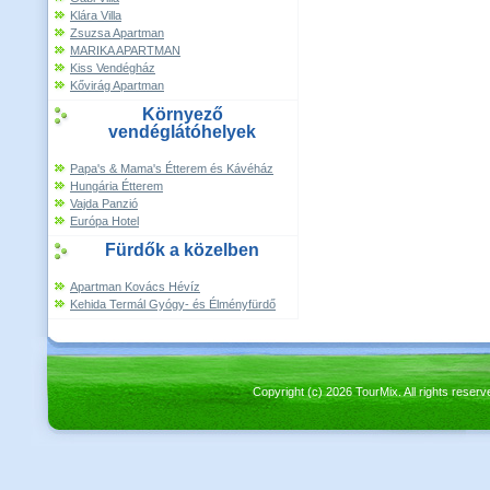
Klára Villa
Zsuzsa Apartman
MARIKA APARTMAN
Kiss Vendégház
Kővirág Apartman
Környező
vendéglátóhelyek
Papa's & Mama's Étterem és Kávéház
Hungária Étterem
Vajda Panzió
Európa Hotel
Fürdők a közelben
Apartman Kovács Hévíz
Kehida Termál Gyógy- és Élményfürdő
Copyright (c) 2026 TourMix. All rights re