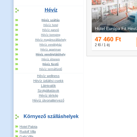
Hévíz
Hévíz szállás
Hévíz hotel
Hévíz panzió
Hévíz kemping
Hévíz magánszálláshely
Hévíz vendégház
Hévíz apartman
Hévíz vendéglátóhely
Hévíz étterem
Hévíz fürdő
Hévíz termálfürdő
Hévíz wellness
Hévíz üdülési csekk
Látnivalók
Szolgáltatások
Hévíz térkép
Hévíz útvonaltervező
Környező szálláshelyek
Hotel Palota
Rudolf Villa
Gabi Villa