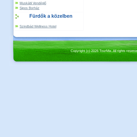
Muskátli Vendéglő
Sipos Borház
Fürdők a közelben
Szindbád Wellness Hotel
Copyright (c) 2026 TourMix. All rights re