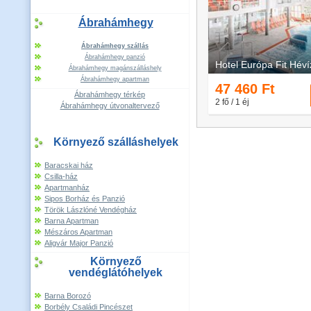
Ábrahámhegy
Ábrahámhegy szállás
Ábrahámhegy panzió
Ábrahámhegy magánszálláshely
Ábrahámhegy apartman
Ábrahámhegy térkép
Ábrahámhegy útvonaltervező
Környező szálláshelyek
Baracskai ház
Csilla-ház
Apartmanház
Sipos Borház és Panzió
Török Lászlóné Vendégház
Barna Apartman
Mészáros Apartman
Aligvár Major Panzió
Környező
vendéglátóhelyek
Barna Borozó
Borbély Családi Pincészet