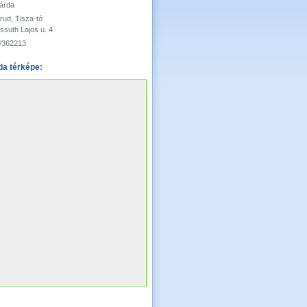
árda
rud, Tisza-tó
ssuth Lajos u. 4
/362213
a térképe: