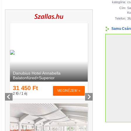
kategória:
cs
Cím:
Sa
Ko
Telefon:
36
Samu Csárd