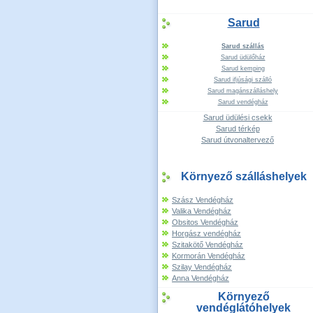
Sarud
Sarud szállás
Sarud üdülőház
Sarud kemping
Sarud ifjúsági szálló
Sarud magánszálláshely
Sarud vendégház
Sarud üdülési csekk
Sarud térkép
Sarud útvonaltervező
Környező szálláshelyek
Szász Vendégház
Valika Vendégház
Obsitos Vendégház
Horgász vendégház
Szitakötő Vendégház
Kormorán Vendégház
Szilay Vendégház
Anna Vendégház
Környező
vendéglátóhelyek