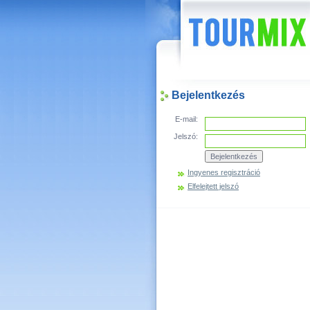
Hírek
Bejelentkezés
E-mail:
Jelszó:
Ingyenes regisztráció
Elfelejtett jelszó