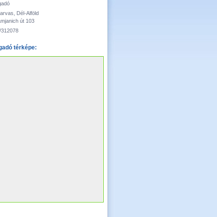
gadó
arvas, Dél-Alföld
mjanich út 103
/312078
adó térképe: