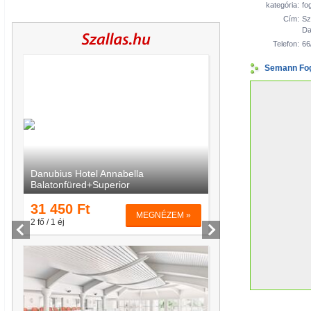
kategória:
fo
Cím:
Sz
Da
Telefon:
66
Semann Fog