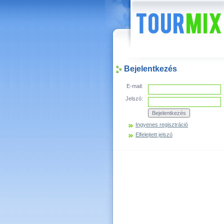
Hírek
Bejelentkezés
E-mail:
Jelszó:
Ingyenes regisztráció
Elfelejtett jelszó