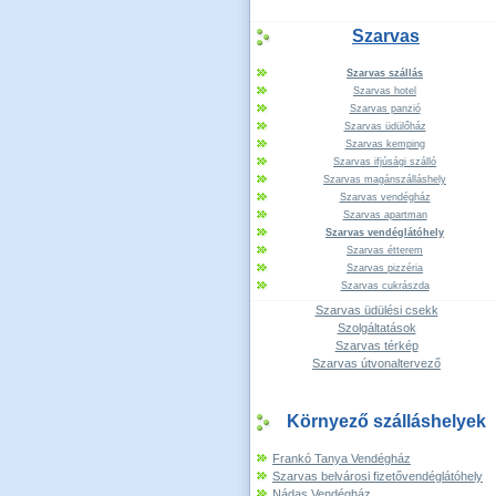
Szarvas
Szarvas szállás
Szarvas hotel
Szarvas panzió
Szarvas üdülőház
Szarvas kemping
Szarvas ifjúsági szálló
Szarvas magánszálláshely
Szarvas vendégház
Szarvas apartman
Szarvas vendéglátóhely
Szarvas étterem
Szarvas pizzéria
Szarvas cukrászda
Szarvas üdülési csekk
Szolgáltatások
Szarvas térkép
Szarvas útvonaltervező
Környező szálláshelyek
Frankó Tanya Vendégház
Szarvas belvárosi fizetővendéglátóhely
Nádas Vendégház