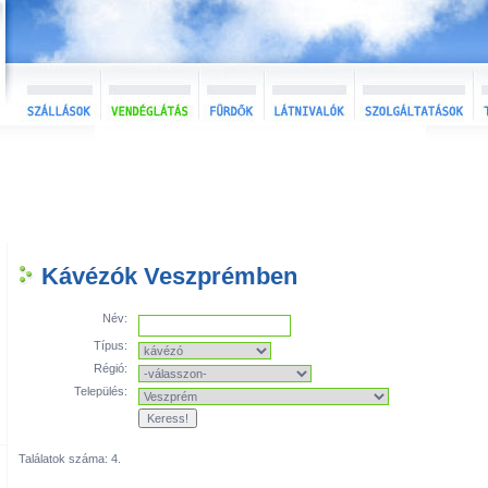
Kávézók Veszprémben
Név:
Típus:
Régió:
Település:
Találatok száma: 4.