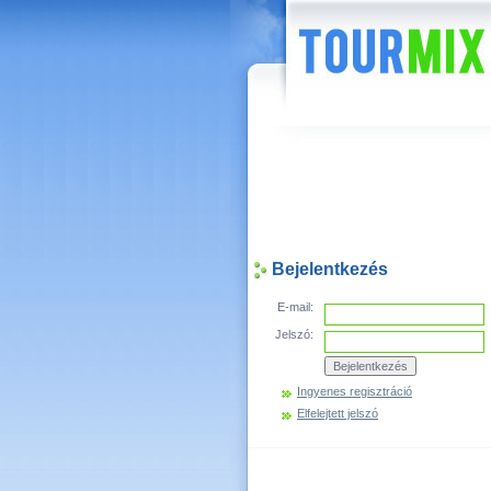
Hírek
Bejelentkezés
E-mail:
Jelszó:
Ingyenes regisztráció
Elfelejtett jelszó