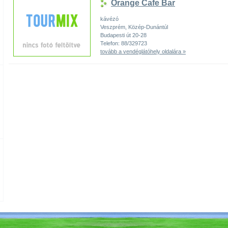
Orange Cafe Bar
kávézó
Veszprém, Közép-Dunántúl
Budapesti út 20-28
Telefon: 88/329723
tovább a vendéglátóhely oldalára »