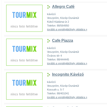
Allegro Café
kávézó
Veszprém, Közép-Dunántúl
Külső-Kádártai út 2
Telefon: 88/564950
tovább a vendéglátóhely oldalára »
Cafe Piazza
kávézó
Veszprém, Közép-Dunántúl
Óváros tér 4
Telefon: 88/444445
tovább a vendéglátóhely oldalára »
Incognito Kávézó
kávézó
Veszprém, Közép-Dunántúl
Kossuth u. 5-7
Telefon: 88/401041
tovább a vendéglátóhely oldalára »