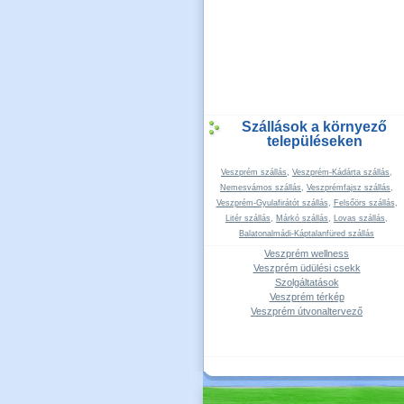
Szállások a környező
településeken
Veszprém szállás
,
Veszprém-Kádárta szállás
,
Nemesvámos szállás
,
Veszprémfajsz szállás
,
Veszprém-Gyulafirátót szállás
,
Felsőörs szállás
,
Litér szállás
,
Márkó szállás
,
Lovas szállás
,
Balatonalmádi-Káptalanfüred szállás
Veszprém wellness
Veszprém üdülési csekk
Szolgáltatások
Veszprém térkép
Veszprém útvonaltervező