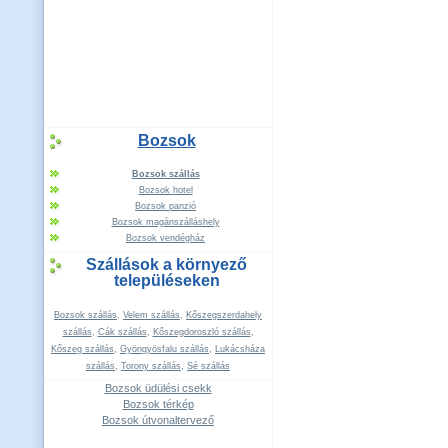
Bozsok
Bozsok szállás
Bozsok hotel
Bozsok panzió
Bozsok magánszálláshely
Bozsok vendégház
Szállások a környező
településeken
Bozsok szállás
,
Velem szállás
,
Kőszegszerdahely
szállás
,
Cák szállás
,
Kőszegdoroszló szállás
,
Kőszeg szállás
,
Gyöngyösfalu szállás
,
Lukácsháza
szállás
,
Torony szállás
,
Sé szállás
Bozsok üdülési csekk
Bozsok térkép
Bozsok útvonaltervező