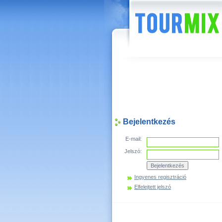
Hírek
Bejelentkezés
E-mail:
Jelszó:
Ingyenes regisztráció
Elfelejtett jelszó