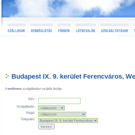
Budapest IX. 9. kerület Ferencváros, We
A
wellness
szolgáltatást nyújtók listája.
Név:
Szolgáltatás:
Régió:
Település: