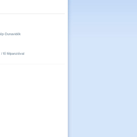
özép-Dunavidék
/ fő félpanzióval