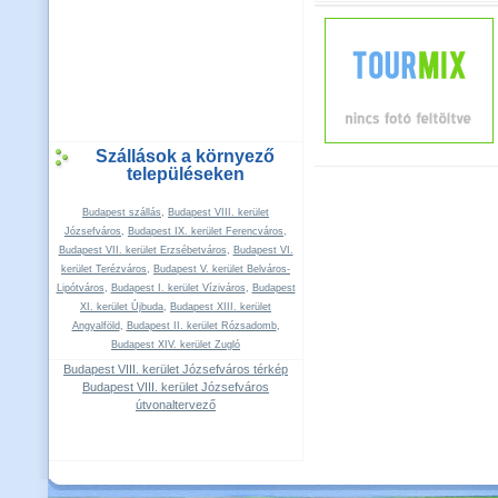
Szállások a környező
településeken
Budapest szállás
,
Budapest VIII. kerület
Józsefváros
,
Budapest IX. kerület Ferencváros
,
Budapest VII. kerület Erzsébetváros
,
Budapest VI.
kerület Terézváros
,
Budapest V. kerület Belváros-
Lipótváros
,
Budapest I. kerület Víziváros
,
Budapest
XI. kerület Újbuda
,
Budapest XIII. kerület
Angyalföld
,
Budapest II. kerület Rózsadomb
,
Budapest XIV. kerület Zugló
Budapest VIII. kerület Józsefváros térkép
Budapest VIII. kerület Józsefváros
útvonaltervező