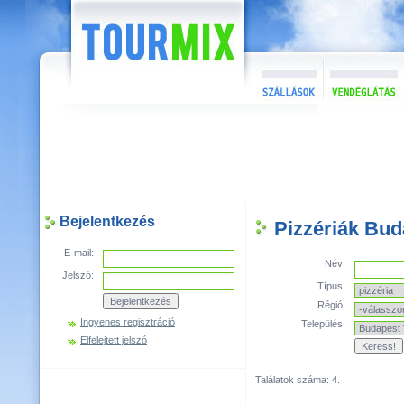
Bejelentkezés
Pizzériák Buda
E-mail:
Név:
Jelszó:
Típus:
Régió:
Ingyenes regisztráció
Település:
Elfelejtett jelszó
Találatok száma: 4.