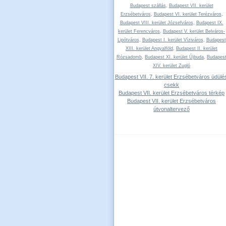
Budapest szállás
,
Budapest VII. kerület
Erzsébetváros
,
Budapest VI. kerület Terézváros
,
Budapest VIII. kerület Józsefváros
,
Budapest IX.
kerület Ferencváros
,
Budapest V. kerület Belváros-
Lipótváros
,
Budapest I. kerület Víziváros
,
Budapest
XIII. kerület Angyalföld
,
Budapest II. kerület
Rózsadomb
,
Budapest XI. kerület Újbuda
,
Budapes
XIV. kerület Zugló
Budapest VII. 7. kerület Erzsébetváros üdülés
csekk
Budapest VII. kerület Erzsébetváros térkép
Budapest VII. kerület Erzsébetváros
útvonaltervező