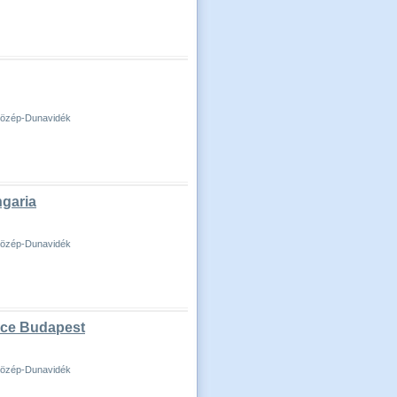
-Közép-Dunavidék
garia
-Közép-Dunavidék
ace Budapest
-Közép-Dunavidék