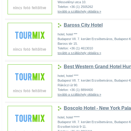
Wesselényi utca 10.
Telefon: +36 (1) 2505262
tovább a szálláshely oldalára »
Baross City Hotel
hotel, hotel ***
Budapest VII. 7. kerület Erzsébetváros, Budapest
Baross tér 15.
Telefon: +36 (1) 4613010
tovább a szálláshely oldalára »
Best Western Grand Hotel Hun
hotel, hotel ****
Budapest VII. 7. kerület Erzsébetváros, Budapest
Rákóczi út 90.
Telefon: +36 (1) 8894400
tovább a szálláshely oldalára »
Boscolo Hotel - New York Pal
hotel, hotel *****
Budapest VII. 7. kerület Erzsébetváros, Budapest
Erzsébet körút 9-11.