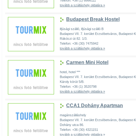
Telefon: +36 (1) 8866111
tovább a szálláshely oldalára »
Budapest Break Hostel
ifjúsági szálló, ifjúsági szálló B
Budapest VII. 7. kerület Erzsébetváros, Budapest
Rákóczi út 82. 1/3.
Telefon: +36 (30) 7475942
tovább a szálláshely oldalára »
Carmen Mini Hotel
hotel, hotel ***
Budapest VII. 7. kerület Erzsébetváros, Budapest
Károly körút 5/B.
Telefon: +36 (1) 3520798
tovább a szálláshely oldalára »
CCA1 Dohány Apartman
magánszálláshely
Budapest VII. 7. kerület Erzsébetváros, Budapest
Dohány utca 86.
Telefon: +36 (30) 4321151
tovább a szálláshely oldalára »