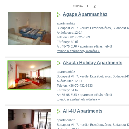
Oldalak:
1
|
2
Agape Apartmanház
apartmanház
Budapest VII. 7. kerület Erzsébetváros, Budapest
Akácfa utca 12-14.
Telefon: 0620-922-7569
Férőhely: 30 fő
Ár: 45-75 EUR / apartman ellátás nélkül
tovább a szálláshely oldalára »
Akacfa Holiday Apartments
apartmanház
Budapest VII. 7. kerület Erzsébetváros, Budapest
Akácfa utca 12-14
Telefon: +36-70-432-6833
Férőhely: 51 fő
Ár: 35-95 EUR / apartman ellátás nélkül
tovább a szálláshely oldalára »
All-4U Apartments
apartmanház
Budapest VII. 7. kerület Erzsébetváros, Budapest