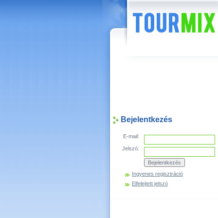
Hírek
Bejelentkezés
E-mail:
Jelszó:
Ingyenes regisztráció
Elfelejtett jelszó