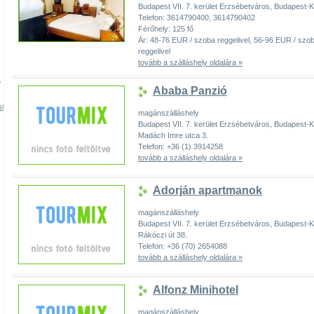
Budapest VII. 7. kerület Erzsébetváros, Budapest
Telefon: 3614790400, 3614790402
Férőhely: 125 fő
Ár: 48-76 EUR / szoba reggelivel, 56-96 EUR / szo
reggelivel
tovább a szálláshely oldalára »
t
Ababa Panzió
i
magánszálláshely
Budapest VII. 7. kerület Erzsébetváros, Budapest
Madách Imre utca 3.
Telefon: +36 (1) 3914258
tovább a szálláshely oldalára »
Adorján apartmanok
magánszálláshely
Budapest VII. 7. kerület Erzsébetváros, Budapest
Rákóczi út 38.
Telefon: +36 (70) 2654088
tovább a szálláshely oldalára »
Alfonz Minihotel
magánszálláshely