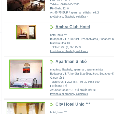
Holló utca 12-14.
Telefon: 0620-443-2883
Férőhely: 12 fő
Ár: 45-75 EUR / apartman ellátás nélkül
tovább a szálláshely oldalára »
Ambra Club Hotel
hotel, hotel ***
Budapest VII. 7. kerület Erzsébetváros, Budapest
Kisdiófa utca 13.
Telefon: +36 (1) 3211533
tovább a szálláshely oldalára »
Apartman Sinkó
magánszálláshely, apartman, apartmanház
Budapest VII. 7. kerület Erzsébetváros, Budapest
Garay tér 3.
Telefon: 06-1-222 4847, 06-30 9665 390
Férőhely: 4 fő
Ár: 3000-9000 HUF / fő ellátás nélkül
tovább a szálláshely oldalára »
City Hotel Unio ***
hotel, hotel ***