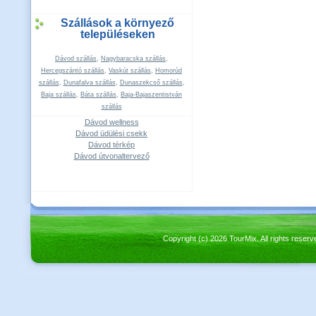
Szállások a környező
településeken
Dávod szállás
,
Nagybaracska szállás
,
Hercegszántó szállás
,
Vaskút szállás
,
Homorúd
szállás
,
Dunafalva szállás
,
Dunaszekcső szállás
,
Baja szállás
,
Báta szállás
,
Baja-Bajaszentistván
szállás
Dávod wellness
Dávod üdülési csekk
Dávod térkép
Dávod útvonaltervező
Copyright (c) 2026 TourMix. All rights re