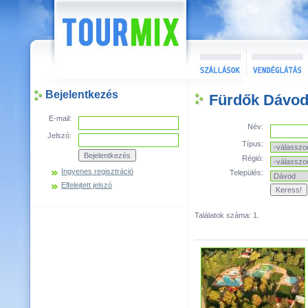
Bejelentkezés
Fürdők Dávo
E-mail:
Név:
Jelszó:
Típus:
Régió:
Ingyenes regisztráció
Település:
Elfelejtett jelszó
Találatok száma: 1.