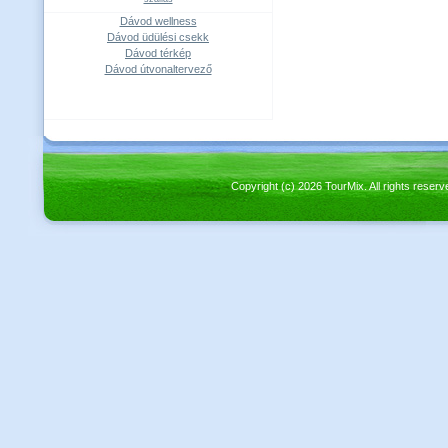
Dávod wellness
Dávod üdülési csekk
Dávod térkép
Dávod útvonaltervező
Copyright (c) 2026 TourMix. All rights re