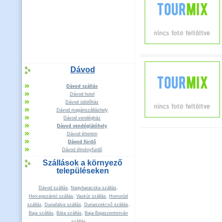
Dávod
Dávod szállás
Dávod hotel
Dávod üdülőház
Dávod magánszálláshely
Dávod vendégház
Dávod vendéglátóhely
Dávod étterem
Dávod fürdő
Dávod élményfürdő
Szállások a környező
településeken
Dávod szállás
,
Nagybaracska szállás
,
Hercegszántó szállás
,
Vaskút szállás
,
Homorúd
szállás
,
Dunafalva szállás
,
Dunaszekcső szállás
,
Baja szállás
,
Báta szállás
,
Baja-Bajaszentistván
szállás