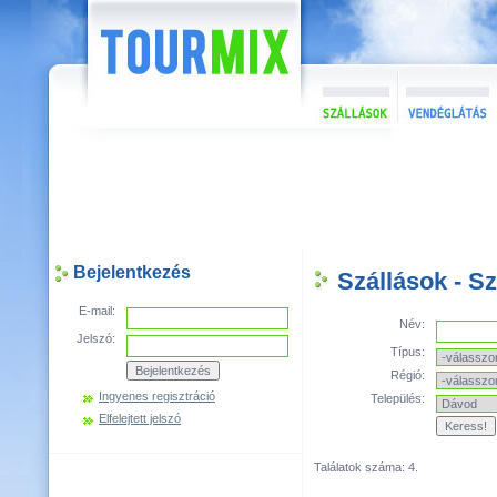
Bejelentkezés
Szállások - S
E-mail:
Név:
Jelszó:
Típus:
Régió:
Ingyenes regisztráció
Település:
Elfelejtett jelszó
Találatok száma: 4.