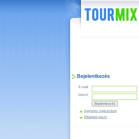
Hírek
Bejelentkezés
E-mail:
Jelszó:
Ingyenes regisztráció
Elfelejtett jelszó