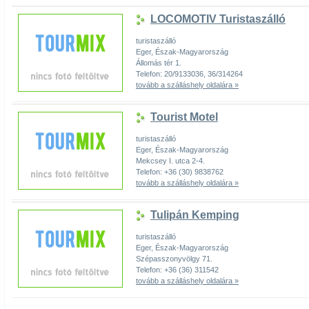
LOCOMOTIV Turistaszálló
turistaszálló
Eger, Észak-Magyarország
Állomás tér 1.
Telefon: 20/9133036, 36/314264
tovább a szálláshely oldalára »
Tourist Motel
turistaszálló
Eger, Észak-Magyarország
Mekcsey I. utca 2-4.
Telefon: +36 (30) 9838762
tovább a szálláshely oldalára »
Tulipán Kemping
turistaszálló
Eger, Észak-Magyarország
Szépasszonyvölgy 71.
Telefon: +36 (36) 311542
tovább a szálláshely oldalára »