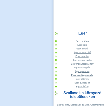
Eger
Eger szállás
Eger hotel
Eger panzió
Eger turistaszálló
Eger kemping
Eger ifjúsági szálló
Eger magánszálláshely
Eger vendégház
Eger apartman
Eger vendéglátóhely
Eger étterem
Eger cukrászda
Eger kávézó
Szállások a környező
településeken
Eger szállás
,
Egerszalók szállás
,
Andornaktálya