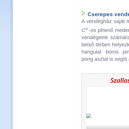
Cserepes vendé
A vendégház saját m
o
C
-os pihenő meden
vendégeink számára
belső térben helyezk
hangulat boros pin
pong asztal is segíti