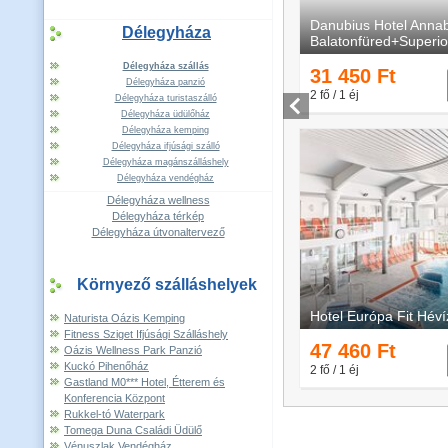
Délegyháza
Délegyháza szállás
Délegyháza panzió
Délegyháza turistaszálló
Délegyháza üdülőház
Délegyháza kemping
Délegyháza ifjúsági szálló
Délegyháza magánszálláshely
Délegyháza vendégház
Délegyháza wellness
Délegyháza térkép
Délegyháza útvonaltervező
Környező szálláshelyek
Naturista Oázis Kemping
Fitness Sziget Ifjúsági Szálláshely
Oázis Wellness Park Panzió
Kuckó Pihenőház
Gastland M0*** Hotel, Étterem és
Konferencia Központ
Rukkel-tó Waterpark
Tomega Duna Családi Üdülő
Vénuszlak Vendégház