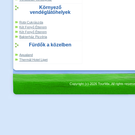
Környező
vendéglátóhelyek
Robi Cukrászda
Két Fenyő Étterem
Két Fenyő Étterem
Bakterház Pizzéria
Fürdők a közelben
Aqualand
Thermál Hotel Liget
Copyright (c) 2026 TourMix. All rights re