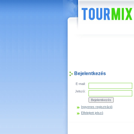
Hírek
Bejelentkezés
E-mail:
Jelszó:
Ingyenes regisztráció
Elfelejtett jelszó