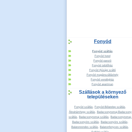
Fonyód
Fonyód szállás
Fonyód hotel
Fonyód panzió
Fonyód üdülőház
Fonyód ifjúsági szálló
Fonyód magánszálláshely
Fonyód vendégház
Fonyód apartman
Szállások a környező
településeken
Fonyód szállás
,
Fonyód-Bélatelep szállás
,
Ábrahámhegy szállás
,
Badacsonytomaj-Badacsony
szállás
,
Badacsonytomaj szállás
,
Badacsonytomaj-
Badacsonyörs szállás
,
Badacsonyörs szállás
,
Balatonrendes szállás
,
Balatonfenyves szállás
,