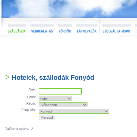
Hotelek, szállodák Fonyód
Név:
Típus:
Régió:
Település:
Találatok száma: 2.