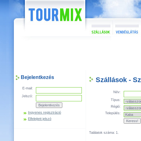
Bejelentkezés
Szállások - S
E-mail:
Név:
Jelszó:
Típus:
Régió:
Ingyenes regisztráció
Település:
Elfelejtett jelszó
Találatok száma: 1.