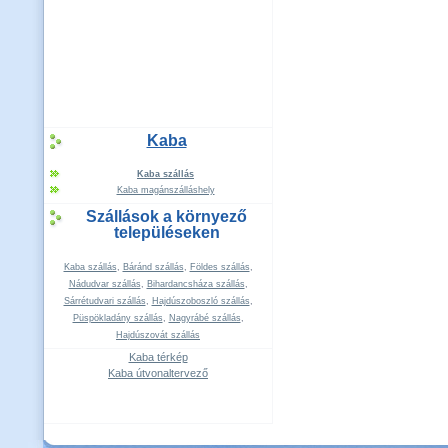
Kaba
Kaba szállás
Kaba magánszálláshely
Szállások a környező
településeken
Kaba szállás
,
Báránd szállás
,
Földes szállás
,
Nádudvar szállás
,
Bihardancsháza szállás
,
Sárrétudvari szállás
,
Hajdúszoboszló szállás
,
Püspökladány szállás
,
Nagyrábé szállás
,
Hajdúszovát szállás
Kaba térkép
Kaba útvonaltervező