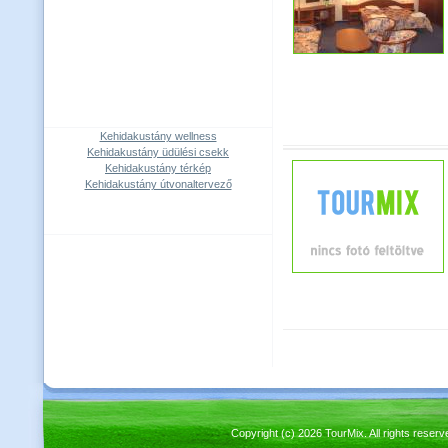
Kehidakustány wellness
Kehidakustány üdülési csekk
Kehidakustány térkép
Kehidakustány útvonaltervező
Copyright (c) 2026 TourMix. All rights re