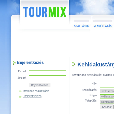
Bejelentkezés
Kehidakustán
E-mail:
A
wellness
szolgáltatást nyújtók li
Jelszó:
Név:
Szolgáltatás:
Ingyenes regisztráció
Régió:
Elfelejtett jelszó
Település: