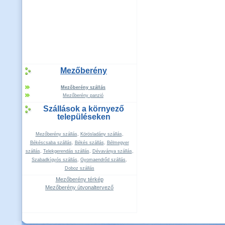
Mezőberény
Mezőberény szállás
Mezőberény panzió
Szállások a környező
településeken
Mezőberény szállás
,
Körösladány szállás
,
Békéscsaba szállás
,
Békés szállás
,
Bélmegyer
szállás
,
Telekgerendás szállás
,
Dévaványa szállás
,
Szabadkígyós szállás
,
Gyomaendrőd szállás
,
Doboz szállás
Mezőberény térkép
Mezőberény útvonaltervező