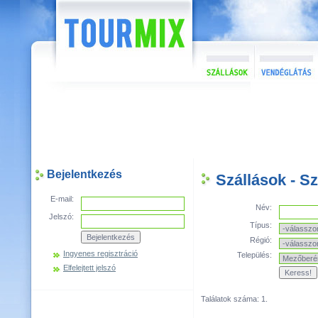
Bejelentkezés
Szállások - S
E-mail:
Név:
Jelszó:
Típus:
Régió:
Ingyenes regisztráció
Település:
Elfelejtett jelszó
Találatok száma: 1.