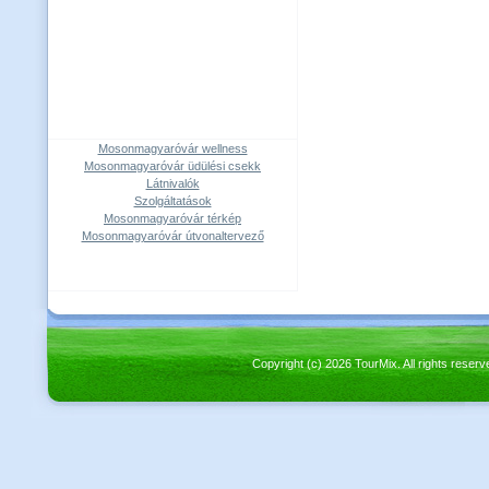
Mosonmagyaróvár wellness
Mosonmagyaróvár üdülési csekk
Látnivalók
Szolgáltatások
Mosonmagyaróvár térkép
Mosonmagyaróvár útvonaltervező
Copyright (c) 2026 TourMix. All rights re