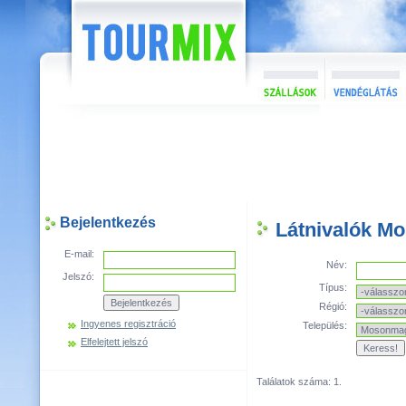
Bejelentkezés
Látnivalók M
E-mail:
Név:
Jelszó:
Típus:
Régió:
Ingyenes regisztráció
Település:
Elfelejtett jelszó
Találatok száma: 1.