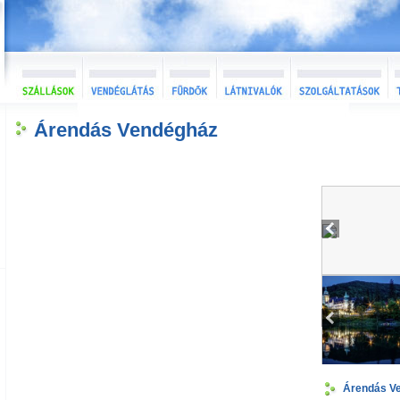
Árendás Vendégház
Árendás V