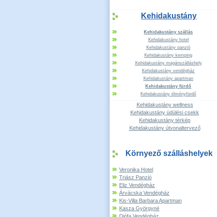
Kehidakustány
Kehidakustány szállás
Kehidakustány hotel
Kehidakustány panzió
Kehidakustány kemping
Kehidakustány magánszálláshely
Kehidakustány vendégház
Kehidakustány apartman
Kehidakustány fürdő
Kehidakustány élményfürdő
Kehidakustány wellness
Kehidakustány üdülési csekk
Kehidakustány térkép
Kehidakustány útvonaltervező
Környező szálláshelyek
Veronika Hotel
Triász Panzió
Eliz Vendégház
Árvácska Vendégház
Kis-Villa Barbara Apartman
Kasza Györgyné
Diófa Vendégház