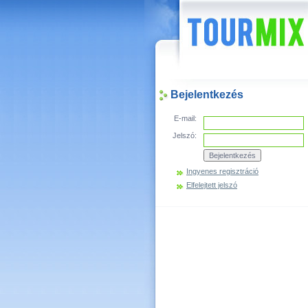
Hírek
Bejelentkezés
E-mail:
Jelszó:
Ingyenes regisztráció
Elfelejtett jelszó