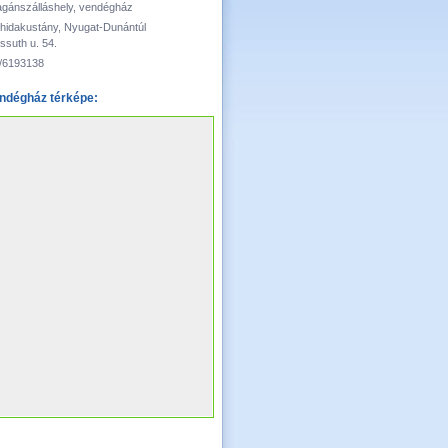
gánszálláshely, vendégház
hidakustány, Nyugat-Dunántúl
ssuth u. 54.
/6193138
ndégház térképe: