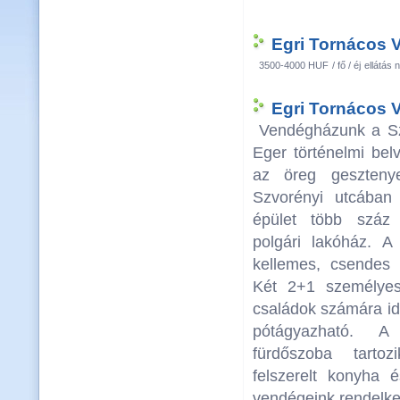
Egri Tornácos 
3500-4000 HUF
/ fő / éj
ellátás n
Egri Tornácos 
Vendégházunk a Sz
Eger történelmi belv
az öreg gesztenye
Szvorényi utcában
épület több száz
polgári lakóház. A
kellemes, csendes 
Két 2+1 személye
családok számára ide
pótágyazható. A
fürdőszoba tarto
felszerelt konyha é
vendégeink rendelke