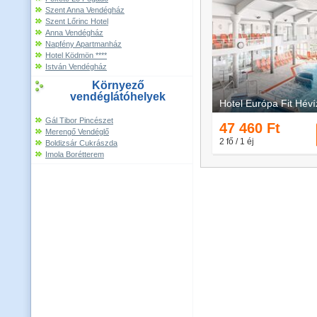
Szent Anna Vendégház
Szent Lőrinc Hotel
Anna Vendégház
Napfény Apartmanház
Hotel Ködmön ****
István Vendégház
Környező
vendéglátóhelyek
Gál Tibor Pincészet
Merengő Vendéglő
Boldizsár Cukrászda
Imola Borétterem