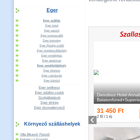
Eger
Eger szállás
Eger hotel
Eger panzió
Eger turistaszálló
Eger kemping
Eger ifjúsági szálló
Eger magánszálláshely
Eger vendégház
Eger apartman
Eger vendéglátóhely
Eger étterem
Eger cukrászda
Eger kávézó
Eger wellness
Eger üdülési csekk
Szolgáltatások
Eger térkép
Eger útvonaltervező
Környező szálláshelyek
Villa Bikavér Panzió
Fekete Ló Fogadó