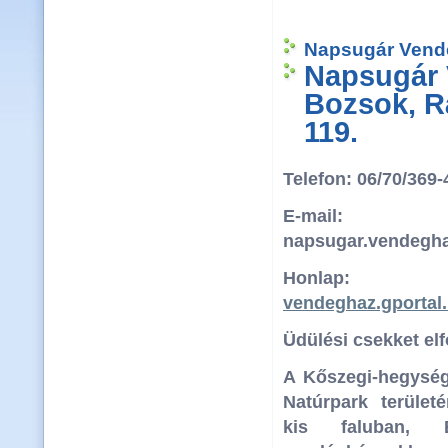
Napsugár Vendé
Napsugár
Bozsok, R
119.
Telefon: 06/70/369
E-mail:
napsugar.vendegha
Honla
vendeghaz.gportal
Üdülési csekket el
A Kőszegi-hegység 
Natúrpark terület
kis faluban, 