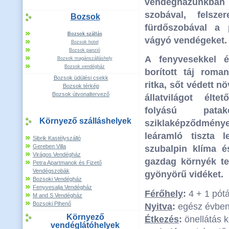
vendégházunk
szobával, felsze
Bozsok
fürdőszobával
a pi
Bozsok szállás
vágyó vendégeket.
Bozsok hotel
Bozsok panzió
A fenyvesekkel é
Bozsok magánszálláshely
Bozsok vendégház
borított táj roman
Bozsok üdülési csekk
ritka, sőt védett 
Bozsok térkép
Bozsok útvonaltervező
állatvilágot élt
folyású patak
Környező szálláshelyek
sziklaképződmén
leáramló tiszta 
Sibrik Kastélyszálló
Gereben Villa
szubalpin klíma 
Virágos Vendégház
gazdag környék te
Petra Apartmanok és Fizető
Vendégszobák
gyönyörű vidéket.
Bozsoki Vendégház
Fenyvesalja Vendégház
Férőhely
:
4 + 1 pót
M and S Vendégház
Bozsoki Pihenő
Nyitva
:
egész évbe
Környező
Étkezés
:
önellátás 
vendéglátóhelyek