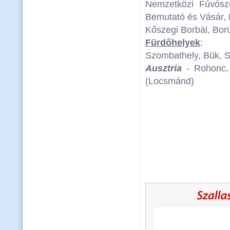
Nemzetközi Fúvósz
Bemutató és Vásár, N
Kőszegi Borbál, Bo
Fürdőhelyek
:
Szombathely, Bük, S
Ausztria
- Rohonc,
(Locsmánd)