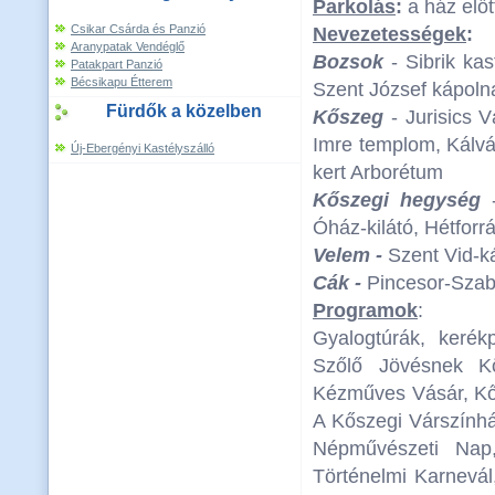
Parkolás
:
a ház előt
Csikar Csárda és Panzió
Nevezetességek
:
Aranypatak Vendéglő
Bozsok
- Sibrik ka
Patakpart Panzió
Bécsikapu Étterem
Szent József kápoln
Fürdők a közelben
Kőszeg
- Jurisics 
Imre templom, Kálvá
Új-Ebergényi Kastélyszálló
kert Arborétum
Kőszegi hegység
-
Óház-kilátó, Hétforr
Velem -
Szent Vid-ká
Cák -
Pincesor-Szab
Programok
:
Gyalogtúrák, kerékp
Szőlő Jövésnek K
Kézműves Vásár, Kős
A Kőszegi Várszínhá
Népművészeti Nap,
Történelmi Karnevál,