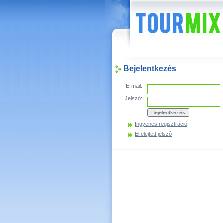
Hírek
Bejelentkezés
E-mail:
Jelszó:
Ingyenes regisztráció
Elfelejtett jelszó