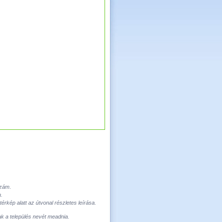
szám
.
m
.
rkép alatt az útvonal részletes leírása.
ak a település nevét meadnia.