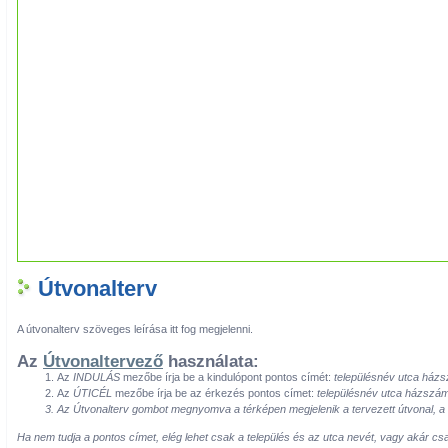
Útvonalterv
A útvonalterv szöveges leírása itt fog megjelenni.
Az
Útvonaltervező
használata:
Az
INDULÁS
mezőbe írja be a kindulópont pontos címét:
településnév utca ház
Az
ÚTICÉL
mezőbe írja be az érkezés pontos címet:
településnév utca házszá
Az
Útvonalterv
gombot megnyomva a térképen megjelenik a tervezett útvonal, a té
Ha nem tudja a pontos címet, elég lehet csak a település és az utca nevét, vagy akár cs