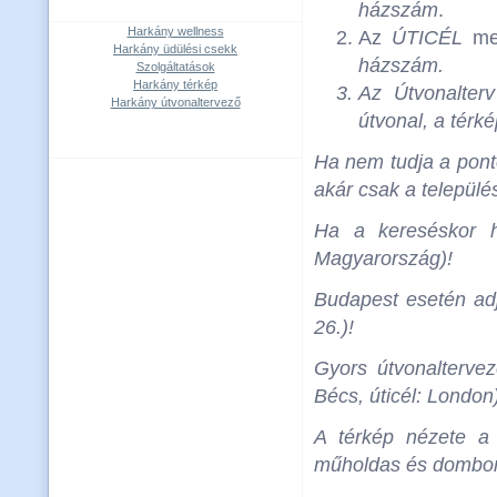
házszám
.
Harkány wellness
Az
ÚTICÉL
mez
Harkány üdülési csekk
házszám
.
Szolgáltatások
Harkány térkép
Az
Útvonalterv
Harkány útvonaltervező
útvonal, a térké
Ha nem tudja a ponto
akár csak a települé
Ha a kereséskor h
Magyarország)!
Budapest esetén adja
26.)!
Gyors útvonalterve
Bécs, úticél: London
A térkép nézete a 
műholdas és domborza