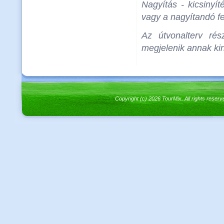
Nagyítás - kicsinyít
vagy a nagyítandó fel
Az útvonalterv rés
megjelenik annak kin
Copyright (c) 2026 TourMix. All rights re