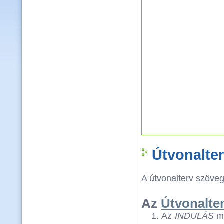
Útvonalte
A útvonalterv szövege
Az
Útvonalte
Az
INDULÁS
me