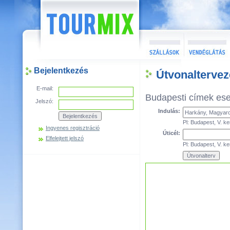
Bejelentkezés
Útvonalterve
E-mail:
Budapesti címek es
Jelszó:
Indulás:
Pl: Budapest, V. ke
Ingyenes regisztráció
Úticél:
Elfelejtett jelszó
Pl: Budapest, V. ke