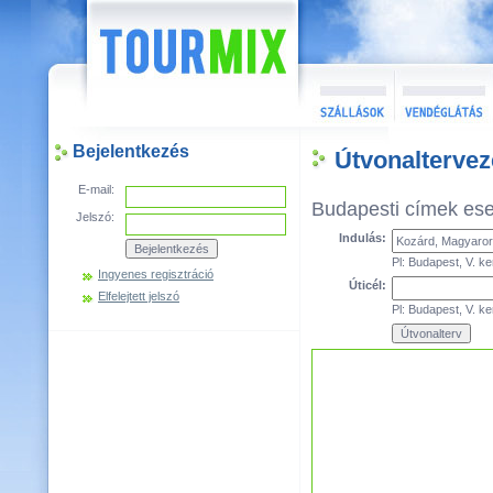
Bejelentkezés
Útvonalterve
E-mail:
Budapesti címek es
Jelszó:
Indulás:
Pl: Budapest, V. ke
Ingyenes regisztráció
Úticél:
Elfelejtett jelszó
Pl: Budapest, V. ke