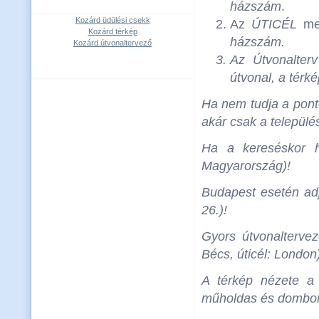
házszám
.
Kozárd üdülési csekk
Az
ÚTICÉL
mez
Kozárd térkép
házszám
.
Kozárd útvonaltervező
Az
Útvonalterv
útvonal, a térké
Ha nem tudja a ponto
akár csak a települé
Ha a kereséskor h
Magyarország)!
Budapest esetén adja
26.)!
Gyors útvonalterve
Bécs, úticél: London
A térkép nézete a 
műholdas és domborza