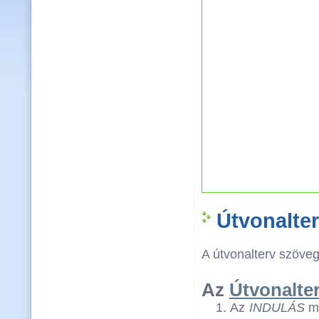
Útvonalte
A útvonalterv szövege
Az
Útvonalte
Az
INDULÁS
me