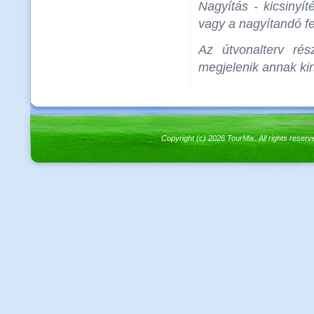
Nagyítás - kicsinyít
vagy a nagyítandó fel
Az útvonalterv rés
megjelenik annak kin
Copyright (c) 2026 TourMix. All rights re