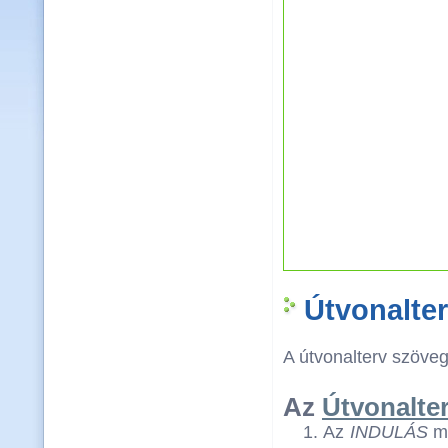
Útvonalte
A útvonalterv szövege
Az
Útvonalte
Az
INDULÁS
me