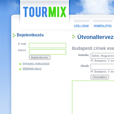
Bejelentkezés
Útvonaltervez
E-mail:
Budapesti címek es
Jelszó:
Indulás:
Pl: Budapest, V. ke
Ingyenes regisztráció
Úticél:
Elfelejtett jelszó
Pl: Budapest, V. ke