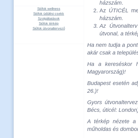
házszám
.
Siófok wellness
Az
ÚTICÉL
mez
Siófok üdülési csekk
házszám
.
Szolgáltatások
Siófok térkép
Az
Útvonalterv
Siófok útvonaltervező
útvonal, a térké
Ha nem tudja a ponto
akár csak a települé
Ha a kereséskor h
Magyarország)!
Budapest esetén adja
26.)!
Gyors útvonalterve
Bécs, úticél: London
A térkép nézete a 
műholdas és domborza