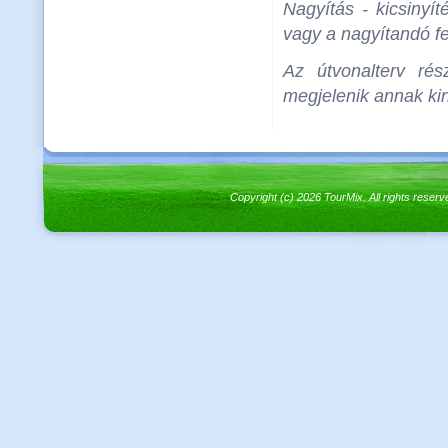
Nagyítás - kicsinyít
vagy a nagyítandó fel
Az útvonalterv rés
megjelenik annak kin
Copyright (c) 2026 TourMix. All rights re