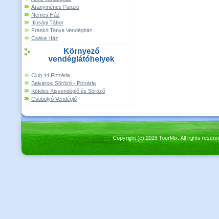
Aranyménes Panzió
Nemes Ház
Ifjúsági Tábor
Frankó Tanya Vendégház
Cséke Ház
Környező
vendéglátóhelyek
Club 44 Pizzéria
Belvárosi Söröző - Pizzéria
Köteles Kisvendéglő és Söröző
Csobolyó Vendéglő
Copyright (c) 2026 TourMix. All rights re