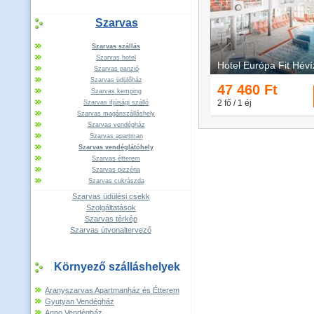
Szarvas
Szarvas szállás
Szarvas hotel
Szarvas panzió
Szarvas üdülőház
Szarvas kemping
Szarvas ifjúsági szálló
Szarvas magánszálláshely
Szarvas vendégház
Szarvas apartman
Szarvas vendéglátóhely
Szarvas étterem
Szarvas pizzéria
Szarvas cukrászda
Szarvas üdülési csekk
Szolgáltatások
Szarvas térkép
Szarvas útvonaltervező
Környező szálláshelyek
Aranyszarvas Apartmanház és Étterem
Gyutyan Vendégház
Anno Vendégház