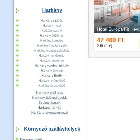
Harkány
Harkány szállás
Harkány hotel
Harkány panzió
Harkány üdülőház
Harkány kemping
Harkány ifjúsági szálló
Harkány magánszálláshely
Harkány vendégház
Harkány apartman
Harkány vendéglátóhely
Harkány étterem
Harkány fürdő
Harkány gyógyfürdő
Harkány strandfürdő
Harkány wellness
Harkány üdülési csekk
Szolgáltatások
Harkány térkép
Harkány útvonaltervező
Környező szálláshelyek
Baranya Hotel