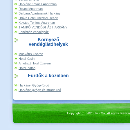
Harkány Kovács Apartman
Roland Apartman
Barbara Apartmanok Harkány
Dráva Hotel Thermal Resort
Kovács Tenkes Apartman
1 ANIKÓ VENDÉGHÁZ HARKÁNY
Fehérház vendégház
Környező
vendéglátóhelyek
Muskátlis Csárda
Hotel Xavin
Ametiszt Hotel Étterem
Hotel Platán
Fürdők a közelben
Harkányi Gyógyfürdő
Harkányi gyógy-és stradfürdő
Copyright (c) 2026 TourMix. All rights re