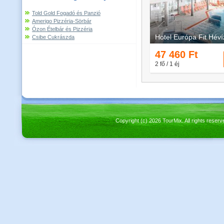
Told Gold Fogadó és Panzió
Amerigo Pizzéria-Sörbár
Ózon Ételbár és Pizzéria
Csibe Cukrászda
Copyright (c) 2026 TourMix. All rights re