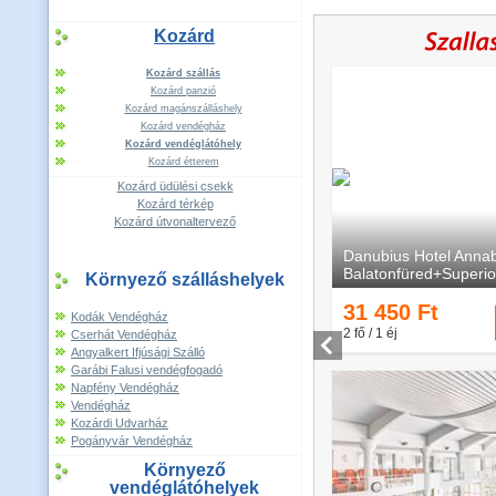
Kozárd
Kozárd szállás
Kozárd panzió
Kozárd magánszálláshely
Kozárd vendégház
Kozárd vendéglátóhely
Kozárd étterem
Kozárd üdülési csekk
Kozárd térkép
Kozárd útvonaltervező
Környező szálláshelyek
Kodák Vendégház
Cserhát Vendégház
Angyalkert Ifjúsági Szálló
Garábi Falusi vendégfogadó
Napfény Vendégház
Vendégház
Kozárdi Udvarház
Pogányvár Vendégház
Környező
vendéglátóhelyek