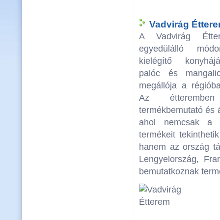
Vadvirág Éttere
A Vadvirág Étt
egyedülálló mód
kielégítő konyhá
palóc és mangalic
megállója a régióba
Az étteremben
termékbemutató és ár
ahol nemcsak a d
termékeit tekinthet
hanem az ország táj
Lengyelország, Fra
bemutatkoznak termé