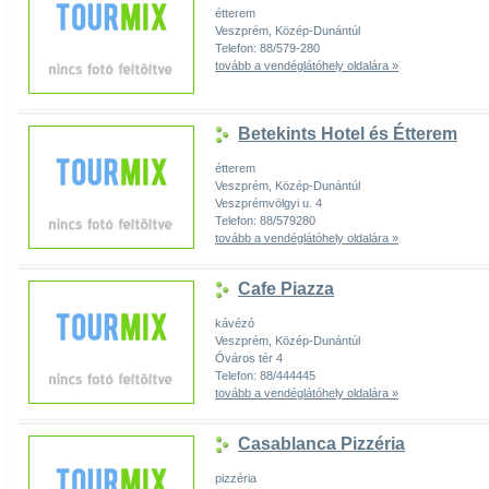
étterem
Veszprém, Közép-Dunántúl
Telefon: 88/579-280
tovább a vendéglátóhely oldalára »
Betekints Hotel és Étterem
étterem
Veszprém, Közép-Dunántúl
Veszprémvölgyi u. 4
Telefon: 88/579280
tovább a vendéglátóhely oldalára »
Cafe Piazza
kávézó
Veszprém, Közép-Dunántúl
Óváros tér 4
Telefon: 88/444445
tovább a vendéglátóhely oldalára »
Casablanca Pizzéria
pizzéria