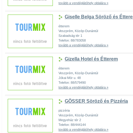
tovább a vendéglátóhely oldalára »
Giselle Belga Söröző és Étter
étterem
Veszprém, Közép-Dunántúl
Szabadság tér 1
Telefon: 88/783058
tovább a vendéglátóhely oldalára »
Gizella Hotel és Étterem
étterem
Veszprém, Közép-Dunántúl
Jókai Mór u. 48
Telefon: 88/579490
tovább a vendéglátóhely oldalára »
GÖSSER Söröző és Pizzéria
pizzéria
Veszprém, Közép-Dunántúl
Megyeház tér 2
Telefon: 88/444144
tovább a vendéglátóhely oldalára »