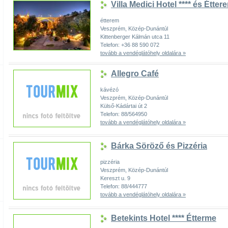
Villa Medici Hotel **** és Étter
étterem
Veszprém, Közép-Dunántúl
Kittenberger Kálmán utca 11
Telefon: +36 88 590 072
tovább a vendéglátóhely oldalára »
Allegro Café
kávézó
Veszprém, Közép-Dunántúl
Külső-Kádártai út 2
Telefon: 88/564950
tovább a vendéglátóhely oldalára »
Bárka Söröző és Pizzéria
pizzéria
Veszprém, Közép-Dunántúl
Kereszt u. 9
Telefon: 88/444777
tovább a vendéglátóhely oldalára »
Betekints Hotel **** Étterme