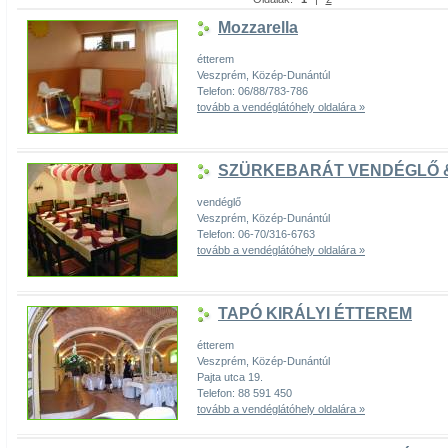
Mozzarella
étterem
Veszprém, Közép-Dunántúl
Telefon: 06/88/783-786
tovább a vendéglátóhely oldalára »
SZÜRKEBARÁT VENDÉGLŐ &
vendéglő
Veszprém, Közép-Dunántúl
Telefon: 06-70/316-6763
tovább a vendéglátóhely oldalára »
TAPÓ KIRÁLYI ÉTTEREM
étterem
Veszprém, Közép-Dunántúl
Pajta utca 19.
Telefon: 88 591 450
tovább a vendéglátóhely oldalára »