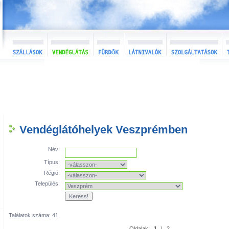
Vendéglátóhelyek Veszprémben
Név:
Típus:
Régió:
Település:
Találatok száma: 41.
Oldalak:
1
|
2