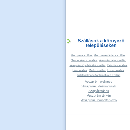
Szállások a környező
településeken
Veszprém szállás
,
Veszprém-Kádárta szállás
,
Nemesvámos szállás
,
Veszprémfajsz szállás
,
Veszprém-Gyulafirátót szállás
,
Felsőörs szállás
,
Litér szállás
,
Márkó szállás
,
Lovas szállás
,
Balatonalmádi-Káptalanfüred szállás
Veszprém wellness
Veszprém üdülési csekk
Szolgáltatások
Veszprém térkép
Veszprém útvonaltervező