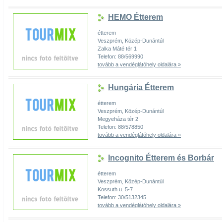
HEMO Étterem
étterem
Veszprém, Közép-Dunántúl
Zalka Máté tér 1
Telefon: 88/569990
tovább a vendéglátóhely oldalára »
Hungária Étterem
étterem
Veszprém, Közép-Dunántúl
Megyeháza tér 2
Telefon: 88/578850
tovább a vendéglátóhely oldalára »
Incognito Étterem és Borbár
étterem
Veszprém, Közép-Dunántúl
Kossuth u. 5-7
Telefon: 30/5132345
tovább a vendéglátóhely oldalára »