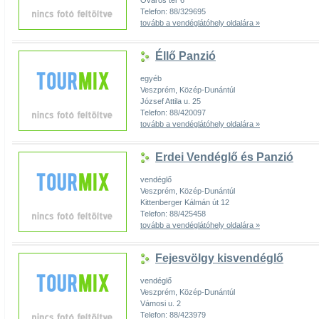
Óváros tér 6
Telefon: 88/329695
tovább a vendéglátóhely oldalára »
Éllő Panzió
egyéb
Veszprém, Közép-Dunántúl
József Attila u. 25
Telefon: 88/420097
tovább a vendéglátóhely oldalára »
Erdei Vendéglő és Panzió
vendéglő
Veszprém, Közép-Dunántúl
Kittenberger Kálmán út 12
Telefon: 88/425458
tovább a vendéglátóhely oldalára »
Fejesvölgy kisvendéglő
vendéglő
Veszprém, Közép-Dunántúl
Vámosi u. 2
Telefon: 88/423979