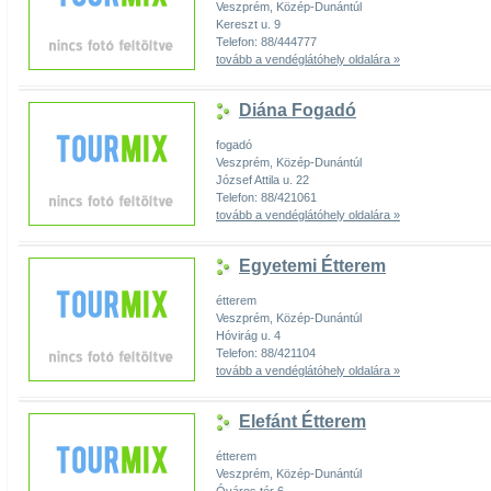
Veszprém, Közép-Dunántúl
Kereszt u. 9
Telefon: 88/444777
tovább a vendéglátóhely oldalára »
Diána Fogadó
fogadó
Veszprém, Közép-Dunántúl
József Attila u. 22
Telefon: 88/421061
tovább a vendéglátóhely oldalára »
Egyetemi Étterem
étterem
Veszprém, Közép-Dunántúl
Hóvirág u. 4
Telefon: 88/421104
tovább a vendéglátóhely oldalára »
Elefánt Étterem
étterem
Veszprém, Közép-Dunántúl