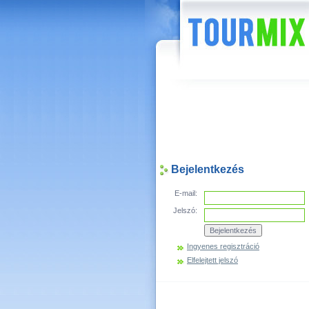
Hírek
Bejelentkezés
E-mail:
Jelszó:
Ingyenes regisztráció
Elfelejtett jelszó