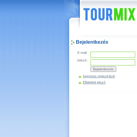
Hírek
Bejelentkezés
E-mail:
Jelszó:
Ingyenes regisztráció
Elfelejtett jelszó