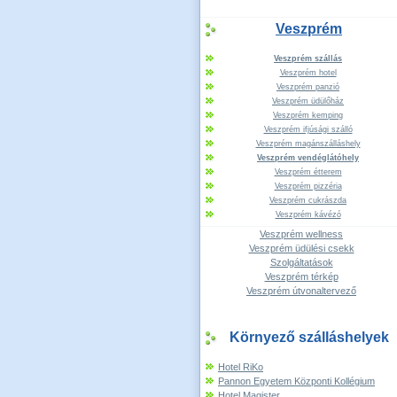
Veszprém
Veszprém szállás
Veszprém hotel
Veszprém panzió
Veszprém üdülőház
Veszprém kemping
Veszprém ifjúsági szálló
Veszprém magánszálláshely
Veszprém vendéglátóhely
Veszprém étterem
Veszprém pizzéria
Veszprém cukrászda
Veszprém kávézó
Veszprém wellness
Veszprém üdülési csekk
Szolgáltatások
Veszprém térkép
Veszprém útvonaltervező
Környező szálláshelyek
Hotel RiKo
Pannon Egyetem Központi Kollégium
Hotel Magister