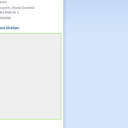
terem
szprém, Közép-Dunántúl
lka Máté tér 1
/569990
em térképe: