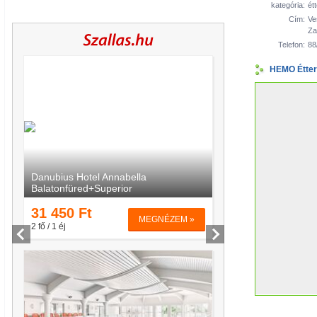
kategória:
ét
Cím:
Ve
Za
Telefon:
88
HEMO Étter