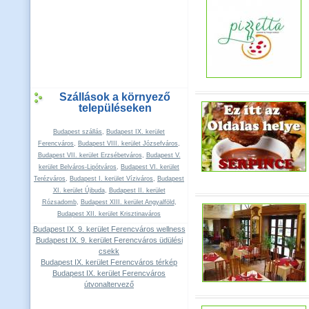
Szállások a környező
településeken
Budapest szállás
,
Budapest IX. kerület
Ferencváros
,
Budapest VIII. kerület Józsefváros
,
Budapest VII. kerület Erzsébetváros
,
Budapest V.
kerület Belváros-Lipótváros
,
Budapest VI. kerület
Terézváros
,
Budapest I. kerület Víziváros
,
Budapest
XI. kerület Újbuda
,
Budapest II. kerület
Rózsadomb
,
Budapest XIII. kerület Angyalföld
,
Budapest XII. kerület Krisztinaváros
Budapest IX. 9. kerület Ferencváros wellness
Budapest IX. 9. kerület Ferencváros üdülési
csekk
Budapest IX. kerület Ferencváros térkép
Budapest IX. kerület Ferencváros
útvonaltervező