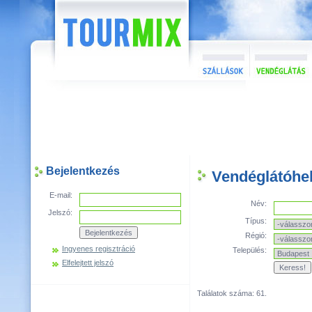
Bejelentkezés
Vendéglátóhel
E-mail:
Név:
Jelszó:
Típus:
Régió:
Ingyenes regisztráció
Település:
Elfelejtett jelszó
Találatok száma: 61.