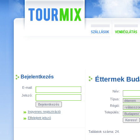
Bejelentkezés
Éttermek Buda
E-mail:
Név:
Jelszó:
Típus:
Régió:
Ingyenes regisztráció
Település:
Elfelejtett jelszó
Találatok száma: 24.