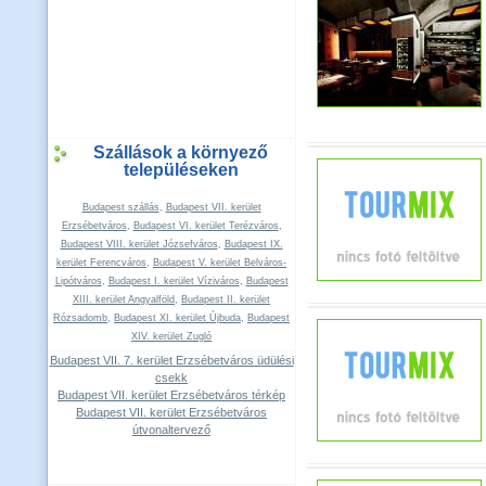
Szállások a környező
településeken
Budapest szállás
,
Budapest VII. kerület
Erzsébetváros
,
Budapest VI. kerület Terézváros
,
Budapest VIII. kerület Józsefváros
,
Budapest IX.
kerület Ferencváros
,
Budapest V. kerület Belváros-
Lipótváros
,
Budapest I. kerület Víziváros
,
Budapest
XIII. kerület Angyalföld
,
Budapest II. kerület
Rózsadomb
,
Budapest XI. kerület Újbuda
,
Budapest
XIV. kerület Zugló
Budapest VII. 7. kerület Erzsébetváros üdülési
csekk
Budapest VII. kerület Erzsébetváros térkép
Budapest VII. kerület Erzsébetváros
útvonaltervező