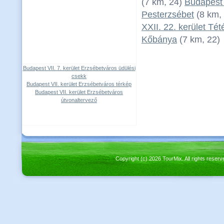
(7 km, 24)
Budapest 
Pesterzsébet
(8 km,
XXII. 22. kerület Tét
Kőbánya
(7 km, 22)
Budapest VII. 7. kerület Erzsébetváros üdülési
csekk
Budapest VII. kerület Erzsébetváros térkép
Budapest VII. kerület Erzsébetváros
útvonaltervező
Copyright (c) 2026 TourMix. All rights re