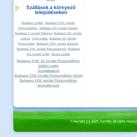
Szállások a környező
településeken
Budapest szállás
,
Budapest XVIII. kerület
Pestszentlőrinc
,
Budapest XIX. kerület Kispest
,
Budapest X. kerület Kőbánya
,
Budapest XVI. kerület
Cinkota
,
Gyál szállás
,
Budapest XX. kerület
Pesterzsébet
,
Budapest XXIII. kerület Soroksár
,
Budapest XVII. kerület Rákoskeresztúr
,
Budapest
XIV. kerület Zugló
,
Vecsés szállás
Budapest XVIII. 18. kerület Pestszentlőrinc
üdülési csekk
Szolgáltatások
Budapest XVIII. kerület Pestszentlőrinc térkép
Budapest XVIII. kerület Pestszentlőrinc
útvonaltervező
Copyright (c) 2026 TourMix. All rights re