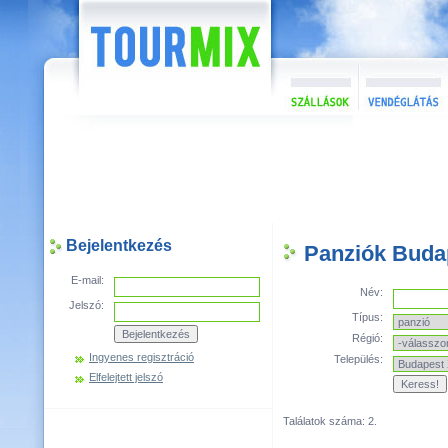
Bejelentkezés
Panziók Budap
E-mail:
Név:
Jelszó:
Típus:
Régió:
Ingyenes regisztráció
Település:
Elfelejtett jelszó
Találatok száma: 2.