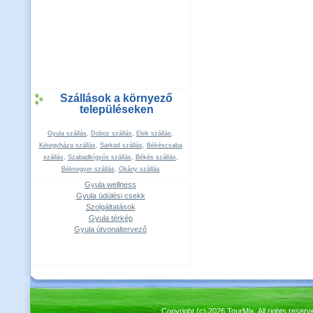
Szállások a környező
településeken
Gyula szállás
,
Doboz szállás
,
Elek szállás
,
Kétegyháza szállás
,
Sarkad szállás
,
Békéscsaba
szállás
,
Szabadkígyós szállás
,
Békés szállás
,
Bélmegyer szállás
,
Okány szállás
Gyula wellness
Gyula üdülési csekk
Szolgáltatások
Gyula térkép
Gyula útvonaltervező
Copyright (c) 2026 TourMix. All rights re