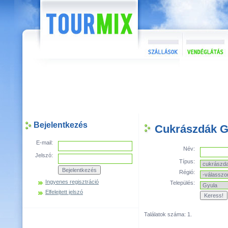
Bejelentkezés
Cukrászdák G
E-mail:
Név:
Jelszó:
Típus:
Régió:
Ingyenes regisztráció
Település:
Elfelejtett jelszó
Találatok száma: 1.