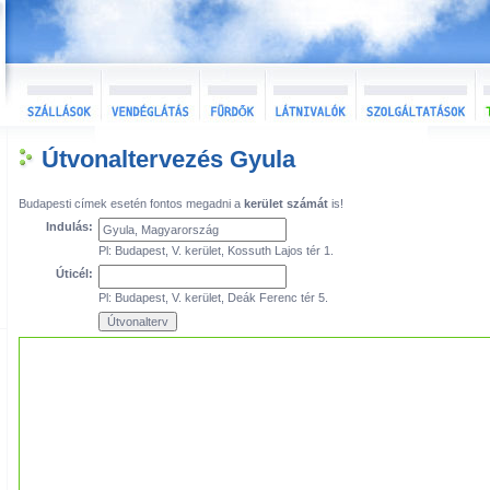
Útvonaltervezés Gyula
Budapesti címek esetén fontos megadni a
kerület számát
is!
Indulás:
Pl: Budapest, V. kerület, Kossuth Lajos tér 1.
Úticél:
Pl: Budapest, V. kerület, Deák Ferenc tér 5.