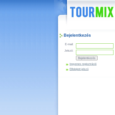
Hírek
Bejelentkezés
E-mail:
Jelszó:
Ingyenes regisztráció
Elfelejtett jelszó