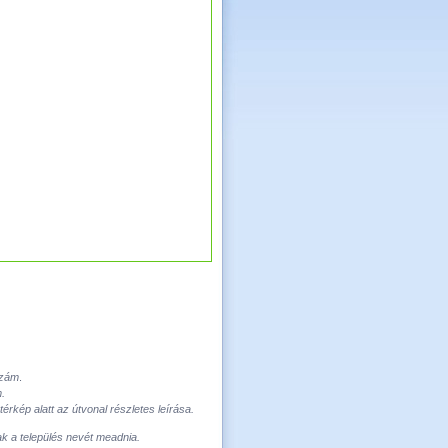
szám
.
m
.
rkép alatt az útvonal részletes leírása.
ak a település nevét meadnia.